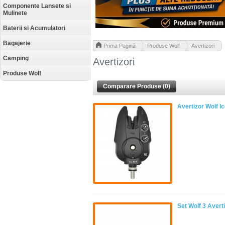
Componente Lansete si
Mulinete
Baterii si Acumulatori
Bagajerie
>
>
Prima Pagină
Produse Wolf
Avertizori
Camping
Avertizori
Produse Wolf
Comparare Produse (0)
Avertizor Wolf Ic
Set Wolf 3 Averti