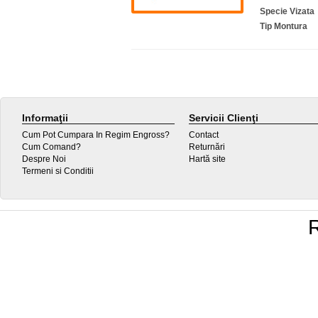
Specie Vizata
Tip Montura
Informaţii
Servicii Clienţi
Cum Pot Cumpara In Regim Engross?
Contact
Cum Comand?
Returnări
Despre Noi
Hartă site
Termeni si Conditii
R