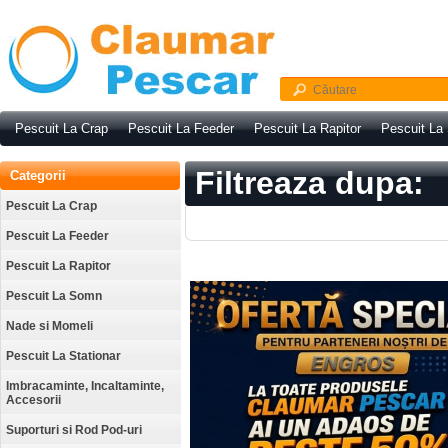
Pescuit La Crap
Pescuit La Feeder
Pescuit La Rapitor
Pescuit La
Filtreaza dupa:
Categorii
Pescuit La Crap
Pescuit La Feeder
Pescuit La Rapitor
Pescuit La Somn
Nade si Momeli
Pescuit La Stationar
Imbracaminte, Incaltaminte,
Accesorii
Suporturi si Rod Pod-uri