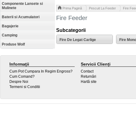
Componente Lansete si
Mulinete
>
>
Prima Pagină
Pescuit La Feeder
Fire Fee
Fire Feeder
Baterii si Acumulatori
Bagajerie
Subcategorii
Camping
Fire De Legat Carlige
Fire Mono
Produse Wolf
Informaţii
Servicii Clienţi
Cum Pot Cumpara In Regim Engross?
Contact
Cum Comand?
Returnări
Despre Noi
Hartă site
Termeni si Conditii