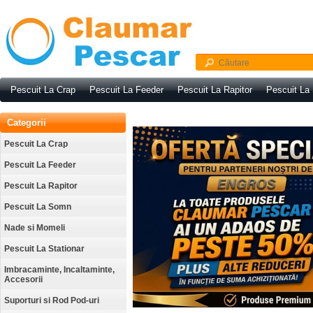
Pescuit La Crap
Pescuit La Feeder
Pescuit La Rapitor
Pescuit La
Categorii
Pescuit La Crap
Pescuit La Feeder
Pescuit La Rapitor
Pescuit La Somn
Nade si Momeli
Pescuit La Stationar
Imbracaminte, Incaltaminte,
Accesorii
Suporturi si Rod Pod-uri