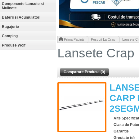
Componente Lansete si
Mulinete
Baterii si Acumulatori
Bagajerie
Camping
>
>
Prima Pagină
Pescuit La Crap
Lansete C
Produse Wolf
Lansete Crap
Comparare Produse (0)
LANSE
CARP 
2SEG
Alte Specificat
Clasa de Pute
Garantie
Greutate (g)