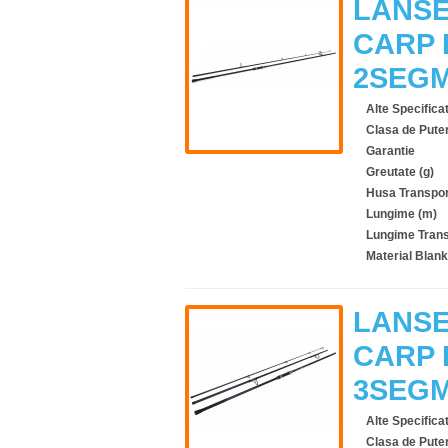
LANSE
CARP 
2SEG
Alte Specificat
Clasa de Pute
Garantie
Greutate (g)
Husa Transpor
Lungime (m)
Lungime Trans
Material Blank
LANSE
CARP 
3SEG
Alte Specificat
Clasa de Pute