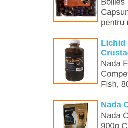
Boilie
Capsun
pentru 
Lichid 
Crusta
Nada F
Compet
Fish, 8
Nada C
Nada C
900g C