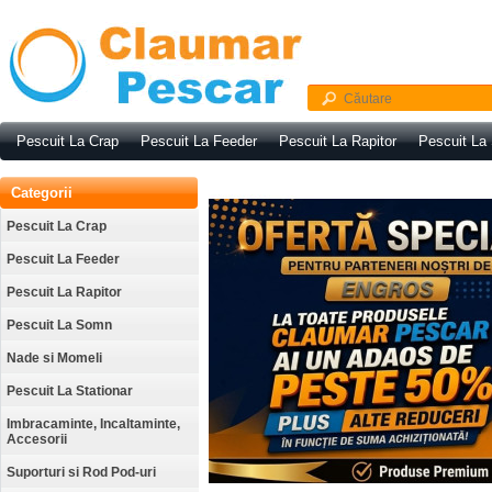
Pescuit La Crap
Pescuit La Feeder
Pescuit La Rapitor
Pescuit La
Categorii
Pescuit La Crap
Pescuit La Feeder
Pescuit La Rapitor
Pescuit La Somn
Nade si Momeli
Pescuit La Stationar
Imbracaminte, Incaltaminte,
Accesorii
Suporturi si Rod Pod-uri