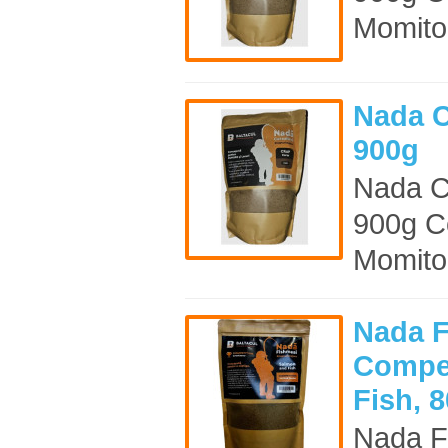
Momitoa
Nada C
900g
Nada C
900g C
Momitoa
Nada F
Compet
Fish, 
Nada F