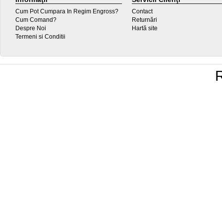
Cum Pot Cumpara In Regim Engross?
Contact
Cum Comand?
Returnări
Despre Noi
Hartă site
Termeni si Conditii
R