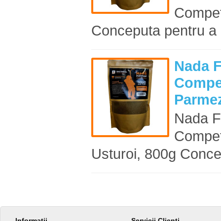
Compet
Conceputa pentru a c
Nada F
Compet
Parmez
Nada F
Compet
Usturoi, 800g Conce
Informaţii
Servicii Clienţi