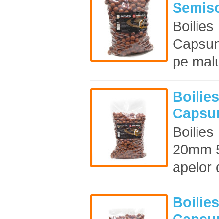
Semiso
Boilies
Capsun
pe malu
Boilie
Capsu
Boilies
20mm 5
apelor 
Boilie
Capsu