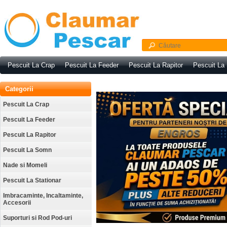
Pescuit La Crap
Pescuit La Feeder
Pescuit La Rapitor
Pescuit La
Categorii
Pescuit La Crap
Pescuit La Feeder
Pescuit La Rapitor
Pescuit La Somn
Nade si Momeli
Pescuit La Stationar
Imbracaminte, Incaltaminte,
Accesorii
Suporturi si Rod Pod-uri