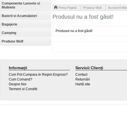
Componente Lansete si
Mulinete
>
>
Prima Pagină
Produse Wolf
Accesorii Wol
Produsul nu a fost găsit!
Baterii si Acumulatori
Bagajerie
Produsul nu a fost găsit!
Camping
Produse Wolf
Informaţii
Servicii Clienţi
Cum Pot Cumpara In Regim Engross?
Contact
Cum Comand?
Returnări
Despre Noi
Hartă site
Termeni si Conditii