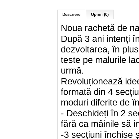
Descriere
Opinii (0)
Noua rachetă de n
După 3 ani intenți î
dezvoltarea, în plus
teste pe malurile la
urmă.
Revoluționează ide
formată din 4 secți
moduri diferite de î
- Deschideți în 2 se
fără ca mâinile să i
-3 secțiuni închise 