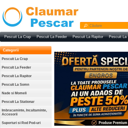
Pescuit La Crap
Pescuit La Feeder
Pescuit La Rapitor
Pescuit La
Categorii
Pescuit La Crap
Pescuit La Feeder
Pescuit La Rapitor
Pescuit La Somn
Nade si Momeli
Pescuit La Stationar
Imbracaminte, Incaltaminte,
Accesorii
Suporturi si Rod Pod-uri