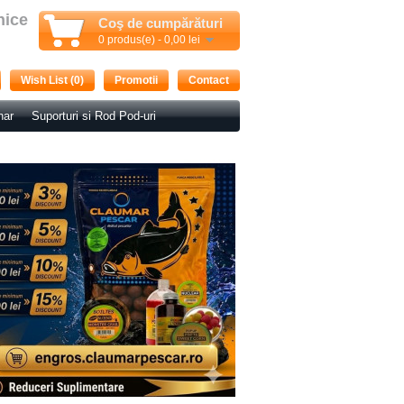
nice
Coş de cumpărături
0 produs(e) - 0,00 lei
Wish List (0)
Promotii
Contact
nar
Suporturi si Rod Pod-uri