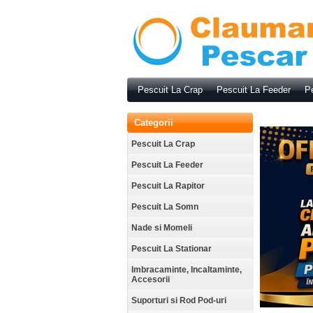
Pescuit La Crap
Pescuit La Feeder
Pe
Categorii
Pescuit La Crap
Pescuit La Feeder
Pescuit La Rapitor
Pescuit La Somn
Nade si Momeli
Pescuit La Stationar
Imbracaminte, Incaltaminte,
Accesorii
Suporturi si Rod Pod-uri