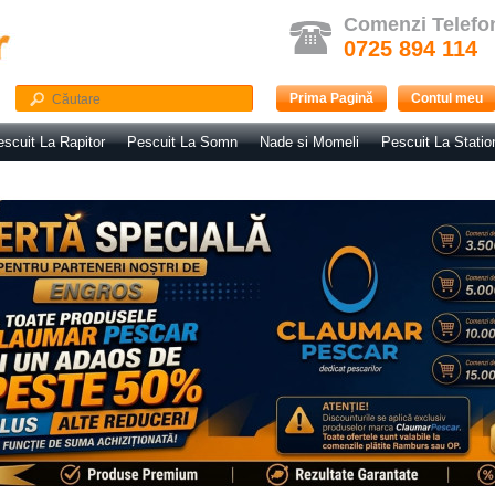
Comenzi Telefo
0725 894 114
Prima Pagină
Contul meu
scuit La Rapitor
Pescuit La Somn
Nade si Momeli
Pescuit La Statio