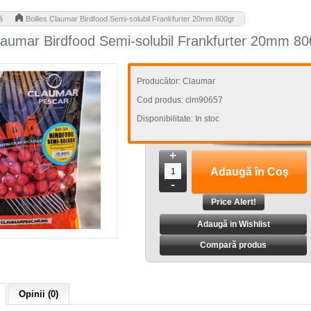
>
ă
Boilies Claumar Birdfood Semi-solubil Frankfurter 20mm 800gr
Claumar Birdfood Semi-solubil Frankfurter 20mm 80
Producător:
Claumar
Cod produs:
clm90657
Disponibilitate:
In stoc
+
-
Adaugă in Wishlist
Compară produs
Opinii (0)