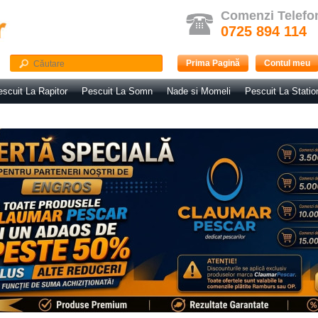
Comenzi Telefo
0725 894 114
Prima Pagină
Contul meu
scuit La Rapitor
Pescuit La Somn
Nade si Momeli
Pescuit La Statio