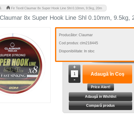
>
ă
Fir Textil Claumar 8x Super Hook Line Shl 0.10mm, 9.5kg, 20m
il Claumar 8x Super Hook Line Shl 0.10mm, 9.5kg,
Producător:
Claumar
Cod produs:
clm218445
Disponibilitate:
In stoc
+
-
Adaugă in Wishlist
Compară produs