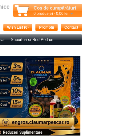
nice
Coş de cumpărături
0 produs(e) - 0,00 lei
Wish List (0)
Promotii
Contact
nar
Suporturi si Rod Pod-uri