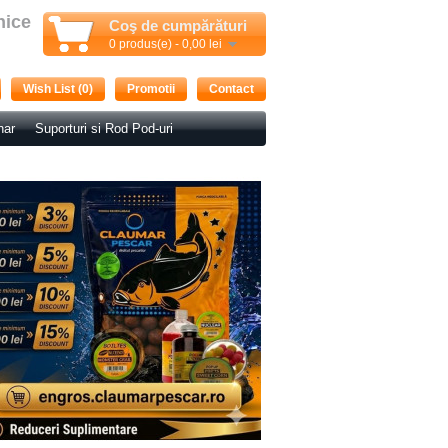
nice
Coş de cumpărături
0 produs(e) - 0,00 lei
Wish List (0)
Promotii
Contact
nar
Suporturi si Rod Pod-uri