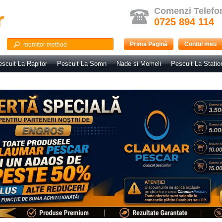
Comenzi Telefo
0725 894 114
Prima Pagină
Contul meu
scuit La Rapitor
Pescuit La Somn
Nade si Momeli
Pescuit La Statio