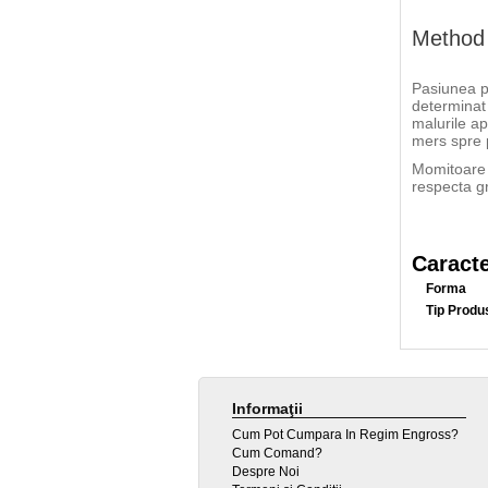
Method 
Pasiunea pe
determinat
malurile ap
mers spre 
Momitoare m
respecta gr
Caracte
Forma
Tip Produ
Informaţii
Cum Pot Cumpara In Regim Engross?
Cum Comand?
Despre Noi