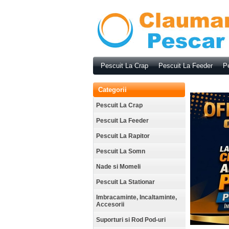
Pescuit La Crap
Pescuit La Feeder
Pe
Categorii
Pescuit La Crap
Pescuit La Feeder
Pescuit La Rapitor
Pescuit La Somn
Nade si Momeli
Pescuit La Stationar
Imbracaminte, Incaltaminte,
Accesorii
Suporturi si Rod Pod-uri