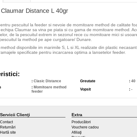
Claumar Distance L 40gr
ntru pescuitul la feeder si nevoie de momitoare method de calitate foa
 echipa Claumar sa vina pe piata si cu gama de momitoare method. Acoper
elor, de la pescuitul extrem in sezonul rece cu momitoare mici si usoare
pescuitul la method pe ape curgatoare/ Dunare.
ethod disponibile im marimile S, L si XL realizate din plastic necasant 
amajele specificate pentru incarcarea optima a lansetelor feeder.
ristici:
:
Clasic Distance
Greutate
:
40
s
:
Momitoare method
Vopsit
:
-
feeder
Servicii Clienţi
Extra
Contact
Producători
Returnări
Vouchere cadou
Hartă site
Afiliaţi