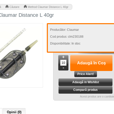
>
>
ă
Căutare
Method Claumar Distance L 40gr
laumar Distance L 40gr
Producător:
Claumar
Cod produs:
clm230188
Disponibilitate:
In stoc
+
-
Adaugă in Wishlist
Compară produs
Acest produs are o cantita
Opinii (0)