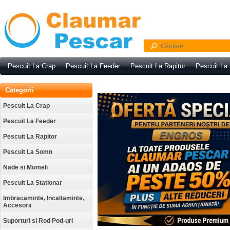
Pescuit La Crap
Pescuit La Feeder
Pescuit La Rapitor
Pescuit La
Categorii
Pescuit La Crap
Pescuit La Feeder
Pescuit La Rapitor
Pescuit La Somn
Nade si Momeli
Pescuit La Stationar
Imbracaminte, Incaltaminte,
Accesorii
Suporturi si Rod Pod-uri