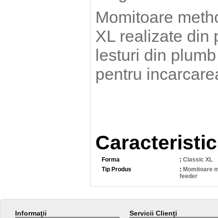
Momitoare method
XL realizate din 
lesturi din plum
pentru incarcare
Caracteristic
Forma
:
Classic XL
Tip Produs
:
Momitoare 
feeder
Informaţii
Servicii Clienţi