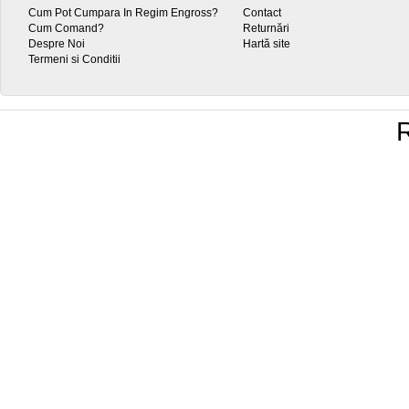
Cum Pot Cumpara In Regim Engross?
Contact
Cum Comand?
Returnări
Despre Noi
Hartă site
Termeni si Conditii
R