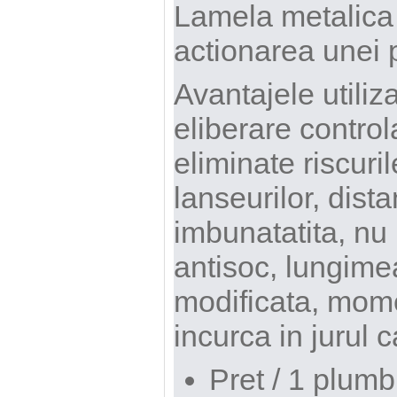
Lamela metalica
actionarea unei 
Avantajele utiliz
eliberare controla
eliminate riscuril
lanseurilor, dist
imbunatatita, nu
antisoc, lungimea
modificata, momel
incurca in jurul c
Pret / 1 plumb