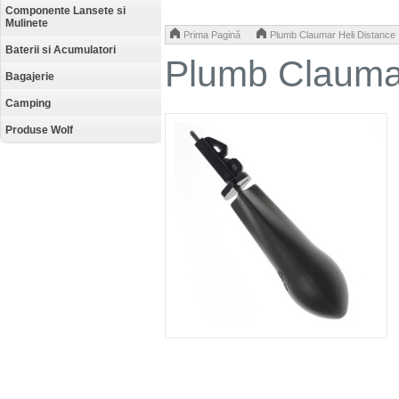
Componente Lansete si
Mulinete
>
Prima Pagină
Plumb Claumar Heli Distance
Baterii si Acumulatori
Plumb Claumar
Bagajerie
Camping
Produse Wolf