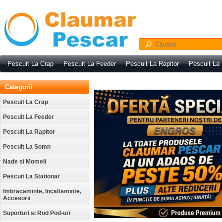
Pescuit La Crap
Pescuit La Feeder
Pescuit La Rapitor
Pescuit La
Categorii
Pescuit La Crap
Pescuit La Feeder
Pescuit La Rapitor
Pescuit La Somn
Nade si Momeli
Pescuit La Stationar
Imbracaminte, Incaltaminte,
Accesorii
Suporturi si Rod Pod-uri