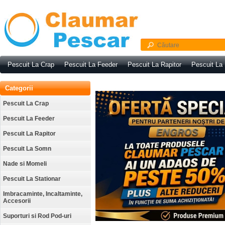
Pescuit La Crap
Pescuit La Feeder
Pescuit La Rapitor
Pescuit La
Categorii
Pescuit La Crap
Pescuit La Feeder
Pescuit La Rapitor
Pescuit La Somn
Nade si Momeli
Pescuit La Stationar
Imbracaminte, Incaltaminte,
Accesorii
Suporturi si Rod Pod-uri