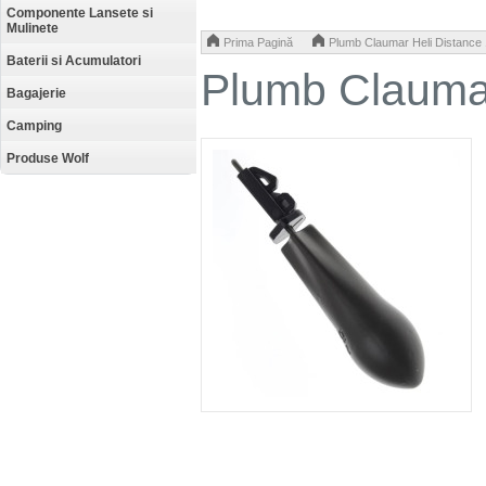
Componente Lansete si
Mulinete
>
Prima Pagină
Plumb Claumar Heli Distance
Baterii si Acumulatori
Plumb Claumar
Bagajerie
Camping
Produse Wolf