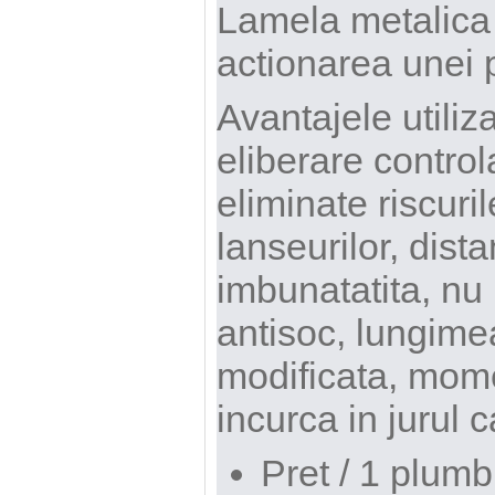
Lamela metalica
actionarea unei 
Avantajele utiliz
eliberare controla
eliminate riscuril
lanseurilor, dist
imbunatatita, nu
antisoc, lungimea
modificata, momel
incurca in jurul c
Pret / 1 plumb