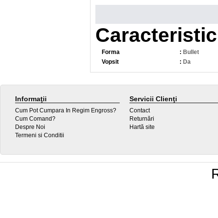
Caracteristic
Forma
:
Bullet
Vopsit
:
Da
Informaţii
Servicii Clienţi
Cum Pot Cumpara In Regim Engross?
Contact
Cum Comand?
Returnări
Despre Noi
Hartă site
Termeni si Conditii
R