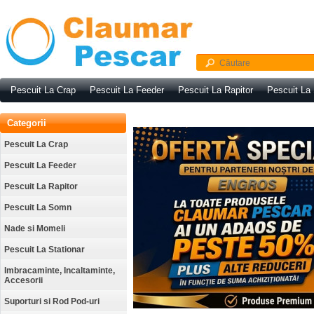
Pescuit La Crap
Pescuit La Feeder
Pescuit La Rapitor
Pescuit La
Categorii
Pescuit La Crap
Pescuit La Feeder
Pescuit La Rapitor
Pescuit La Somn
Nade si Momeli
Pescuit La Stationar
Imbracaminte, Incaltaminte,
Accesorii
Suporturi si Rod Pod-uri