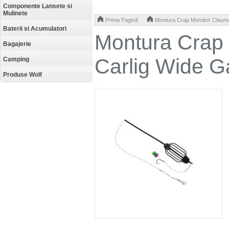
Componente Lansete si
Mulinete
>
Prima Pagină
Montura Crap Momitor Clauma
Baterii si Acumulatori
Montura Crap
Bagajerie
Carlig Wide G
Camping
Produse Wolf