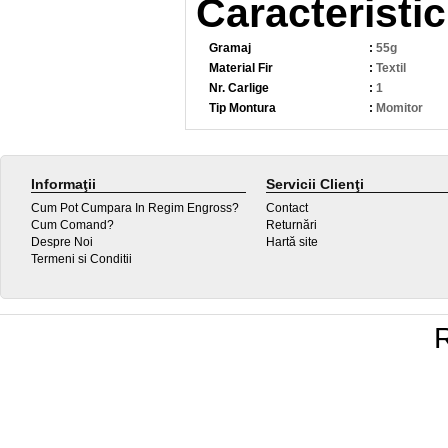
Caracteristic
Gramaj
:
55g
Material Fir
:
Textil
Nr. Carlige
:
1
Tip Montura
:
Momitor
Informaţii
Servicii Clienţi
Cum Pot Cumpara In Regim Engross?
Contact
Cum Comand?
Returnări
Despre Noi
Hartă site
Termeni si Conditii
R