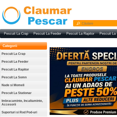
Pescuit La Crap
Pescuit La Feeder
Pescuit La Rapitor
Pescuit La
Categorii
Pescuit La Crap
Pescuit La Feeder
Pescuit La Rapitor
Pescuit La Somn
Nade si Momeli
Pescuit La Stationar
Imbracaminte, Incaltaminte,
Accesorii
Suporturi si Rod Pod-uri