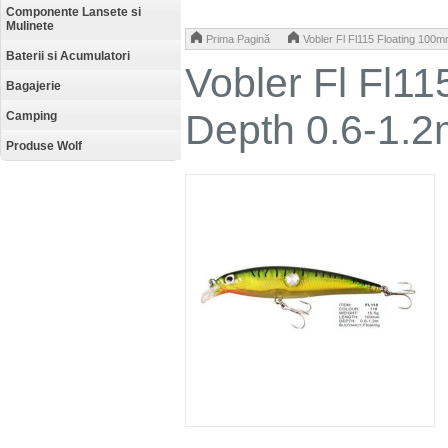
Componente Lansete si
Mulinete
>
Prima Pagină
Vobler Fl Fl115 Floating 100
Baterii si Acumulatori
Vobler Fl Fl1
Bagajerie
Depth 0.6-1.2
Camping
Produse Wolf