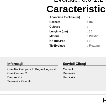
Caracteristic
Adancime Evolutie (m)
:
-
Barbeta
:
Da
Culoare
:
-
Lungime (cm)
:
10
Material
:
Plastic
Nr. Buc/Pac
:
1
Tip Evolutie
:
Floating
Informaţii
Servicii Clienţi
Cum Pot Cumpara In Regim Engross?
Contact
Cum Comand?
Returnări
Despre Noi
Hartă site
Termeni si Conditii
R