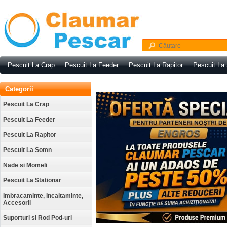
Pescuit La Crap
Pescuit La Feeder
Pescuit La Rapitor
Pescuit La
Categorii
Pescuit La Crap
Pescuit La Feeder
Pescuit La Rapitor
Pescuit La Somn
Nade si Momeli
Pescuit La Stationar
Imbracaminte, Incaltaminte,
Accesorii
Suporturi si Rod Pod-uri