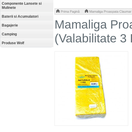
Componente Lansete si
Mulinete
>
Prima Pagină
Mamaliga Proaspata Claumar Na
Baterii si Acumulatori
Mamaliga Pro
Bagajerie
(Valabilitate 3
Camping
Produse Wolf