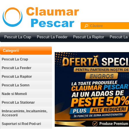
Pescuit La Crap
Pescuit La Feeder
Pescuit La Rapitor
Pescuit La
Categorii
Pescuit La Crap
Pescuit La Feeder
Pescuit La Rapitor
Pescuit La Somn
Nade si Momeli
Pescuit La Stationar
Imbracaminte, Incaltaminte,
Accesorii
Suporturi si Rod Pod-uri