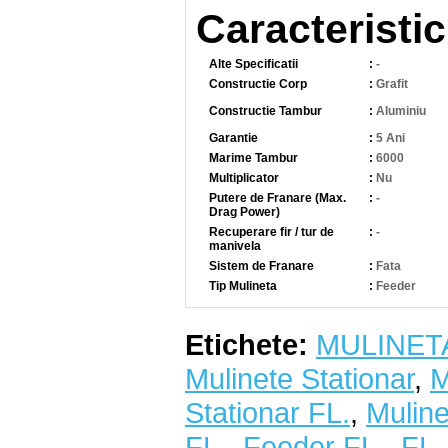
Caracteristic
Alte Specificatii
:
-
Constructie Corp
:
Grafit
Constructie Tambur
:
Aluminiu
Garantie
:
5 Ani
Marime Tambur
:
6000
Multiplicator
:
Nu
Putere de Franare (Max.
:
-
Drag Power)
Recuperare fir / tur de
:
-
manivela
Sistem de Franare
:
Fata
Tip Mulineta
:
Feeder
Etichete:
MULINET
Mulinete Stationar
,
M
Stationar FL.
,
Mulin
FL.
,
Feeder FL.
,
FL.