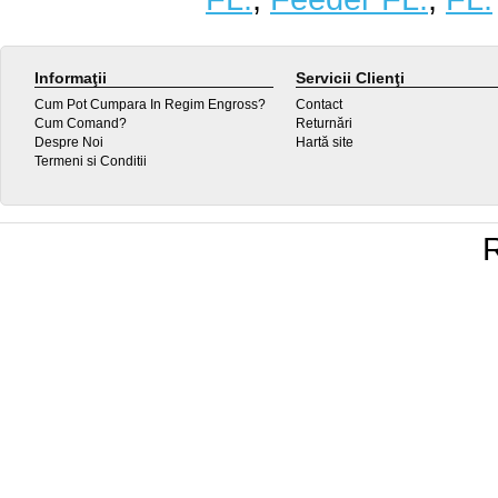
Informaţii
Servicii Clienţi
Cum Pot Cumpara In Regim Engross?
Contact
Cum Comand?
Returnări
Despre Noi
Hartă site
Termeni si Conditii
R