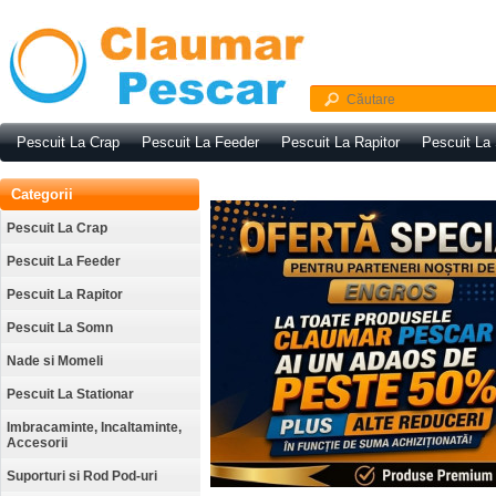
Pescuit La Crap
Pescuit La Feeder
Pescuit La Rapitor
Pescuit La
Categorii
Pescuit La Crap
Pescuit La Feeder
Pescuit La Rapitor
Pescuit La Somn
Nade si Momeli
Pescuit La Stationar
Imbracaminte, Incaltaminte,
Accesorii
Suporturi si Rod Pod-uri