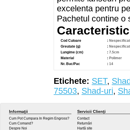
excelenta pentru pesc
Pachetul contine o se
Caracteristic
Cod Culoare
:
Nespecificat
Greutate (g)
:
Nespecificat
Lungime (cm)
:
7.5cm
Material
:
Polimer
Nr. Buc/Pac
:
14
Etichete:
SET
,
Shad
75503
,
Shad-uri
,
Sha
Informaţii
Servicii Clienţi
Cum Pot Cumpara In Regim Engross?
Contact
Cum Comand?
Returnări
Despre Noi
Hartă site