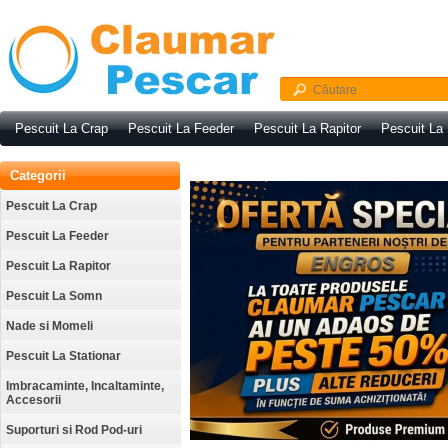
Pescuit La Crap
Pescuit La Feeder
Pescuit La Rapitor
Pescuit La
Categorii
Pescuit La Crap
Pescuit La Feeder
Pescuit La Rapitor
Pescuit La Somn
Nade si Momeli
Pescuit La Stationar
Imbracaminte, Incaltaminte,
Accesorii
Suporturi si Rod Pod-uri