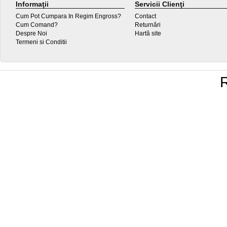
Informaţii
Servicii Clienţi
Cum Pot Cumpara In Regim Engross?
Contact
Cum Comand?
Returnări
Despre Noi
Hartă site
Termeni si Conditii
R