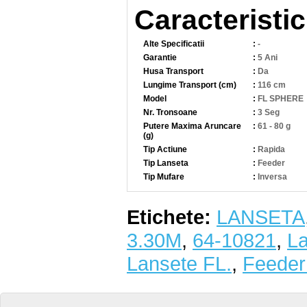
Caracteristic
Alte Specificatii
:
-
Garantie
:
5 Ani
Husa Transport
:
Da
Lungime Transport (cm)
:
116 cm
Model
:
FL SPHERE
Nr. Tronsoane
:
3 Seg
Putere Maxima Aruncare
:
61 - 80 g
(g)
Tip Actiune
:
Rapida
Tip Lanseta
:
Feeder
Tip Mufare
:
Inversa
Etichete:
LANSETA
3.30M
,
64-10821
,
La
Lansete FL.
,
Feeder