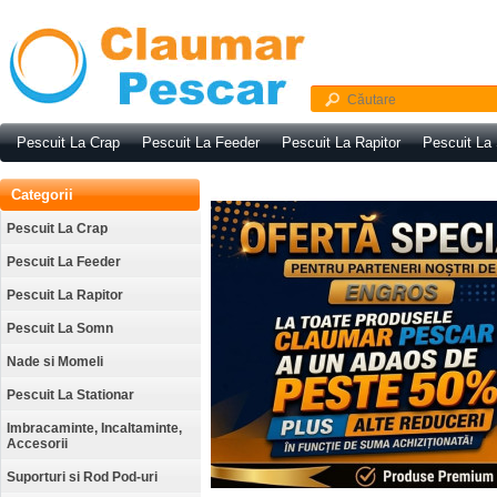
Pescuit La Crap
Pescuit La Feeder
Pescuit La Rapitor
Pescuit La
Categorii
Pescuit La Crap
Pescuit La Feeder
Pescuit La Rapitor
Pescuit La Somn
Nade si Momeli
Pescuit La Stationar
Imbracaminte, Incaltaminte,
Accesorii
Suporturi si Rod Pod-uri