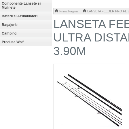
Componente Lansete si
Mulinete
>
Prima Pagină
LANSETA FEEDER PRO FL 
Baterii si Acumulatori
LANSETA FE
Bagajerie
ULTRA DIST
Camping
Produse Wolf
3.90M