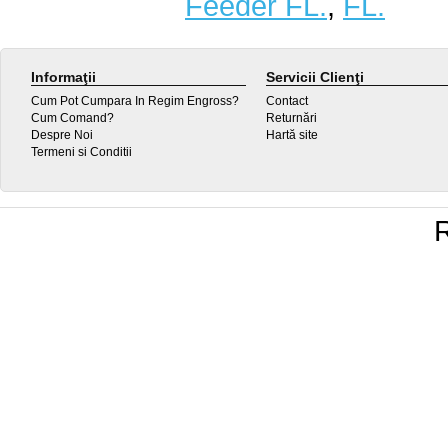
Feeder FL.
,
FL.
Informaţii
Servicii Clienţi
Cum Pot Cumpara In Regim Engross?
Contact
Cum Comand?
Returnări
Despre Noi
Hartă site
Termeni si Conditii
R