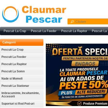
Pescuit La Crap
Pescuit La Feeder
Pescuit La Rapitor
Pescuit La
Categorii
Pescuit La Crap
Pescuit La Feeder
Pescuit La Rapitor
Pescuit La Somn
Nade si Momeli
Pescuit La Stationar
Imbracaminte, Incaltaminte,
Accesorii
Suporturi si Rod Pod-uri