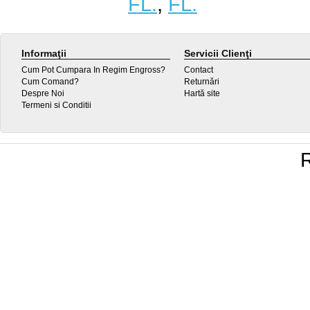
FL.
,
FL.
Informaţii
Servicii Clienţi
Cum Pot Cumpara In Regim Engross?
Contact
Cum Comand?
Returnări
Despre Noi
Hartă site
Termeni si Conditii
R