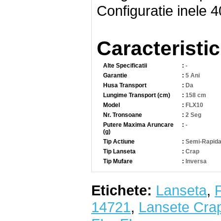
Configuratie inele 
Caracteristic
Alte Specificatii
:
-
Garantie
:
5 Ani
Husa Transport
:
Da
Lungime Transport (cm)
:
158 cm
Model
:
FLX10
Nr. Tronsoane
:
2 Seg
Putere Maxima Aruncare
:
-
(g)
Tip Actiune
:
Semi-Rapid
Tip Lanseta
:
Crap
Tip Mufare
:
Inversa
Etichete:
Lanseta
,
14721
,
Lansete Cra