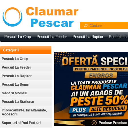
Pescuit La Crap
Pescuit La Feeder
Pescuit La Rapitor
Pescuit La
Categorii
Pescuit La Crap
Pescuit La Feeder
Pescuit La Rapitor
Pescuit La Somn
Nade si Momeli
Pescuit La Stationar
Imbracaminte, Incaltaminte,
Accesorii
Suporturi si Rod Pod-uri