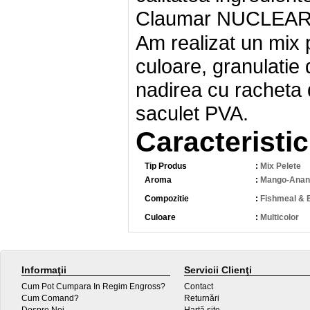
Claumar NUCLEAR si
Am realizat un mix 
culoare, granulatie d
nadirea cu racheta
saculet PVA.
Caracteristic
Tip Produs
:
Mix Pelete
Aroma
:
Mango-Anan
Compozitie
:
Fishmeal & 
Culoare
:
Multicolor
Informaţii
Servicii Clienţi
Cum Pot Cumpara In Regim Engross?
Contact
Cum Comand?
Returnări