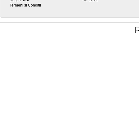
Despre Noi
Hartă site
Termeni si Conditii
R