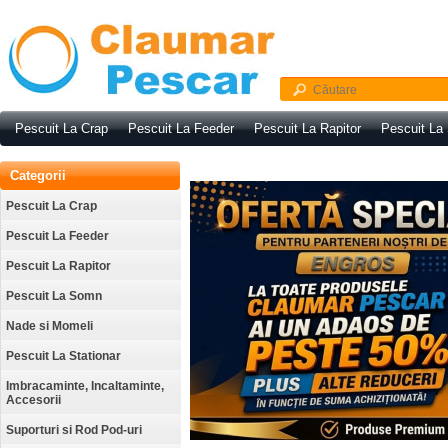
Pescuit La Crap
Pescuit La Feeder
Pescuit La Rapitor
Pescuit La
Categorii
Pescuit La Crap
Pescuit La Feeder
Pescuit La Rapitor
Pescuit La Somn
Nade si Momeli
Pescuit La Stationar
Imbracaminte, Incaltaminte,
Accesorii
Suporturi si Rod Pod-uri