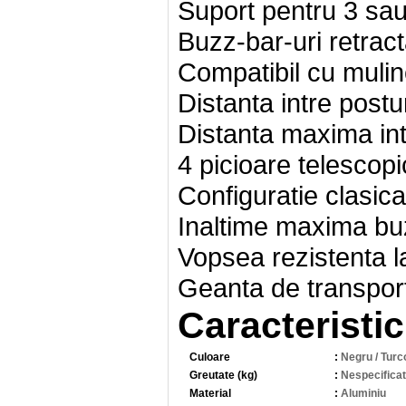
Suport pentru 3 sau
Buzz-bar-uri retract
Compatibil cu mulin
Distanta intre postu
Distanta maxima int
4 picioare telescopi
Configuratie clasic
Inaltime maxima bu
Vopsea rezistenta la
Geanta de transport
Caracteristic
Culoare
:
Negru / Turc
Greutate (kg)
:
Nespecificat
Material
:
Aluminiu