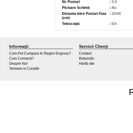
Nr. Posturi
:
3-4
Picioare Schimb
:
Nu
Distanta Intre Posturi Fata
:
25/40
(cm)
Telescopic
:
DA
Informaţii
Servicii Clienţi
Cum Pot Cumpara In Regim Engross?
Contact
Cum Comand?
Returnări
Despre Noi
Hartă site
Termeni si Conditii
R