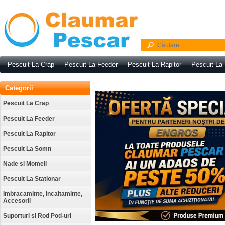
Pescuit La Crap
Pescuit La Feeder
Pescuit La Rapitor
Pescuit La
Categorii
Pescuit La Crap
Pescuit La Feeder
Pescuit La Rapitor
Pescuit La Somn
Nade si Momeli
Pescuit La Stationar
Imbracaminte, Incaltaminte,
Accesorii
Suporturi si Rod Pod-uri