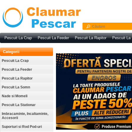
Pescuit La Crap
Pescuit La Feeder
Pescuit La Rapitor
Pescuit La
Categorii
Pescuit La Crap
Pescuit La Feeder
Pescuit La Rapitor
Pescuit La Somn
Nade si Momeli
Pescuit La Stationar
Imbracaminte, Incaltaminte,
Accesorii
Suporturi si Rod Pod-uri