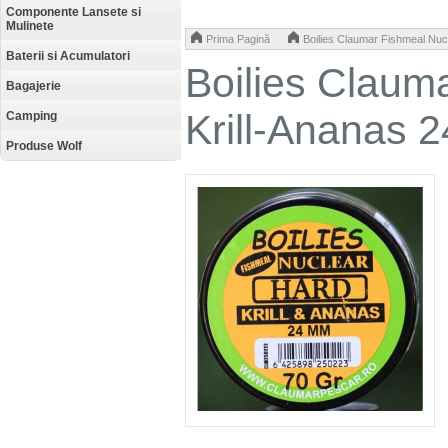
Componente Lansete si
Mulinete
>
Prima Pagină
Boilies Claumar Fishmeal Nuc
Baterii si Acumulatori
Boilies Claum
Bagajerie
Krill-Ananas 
Camping
Produse Wolf