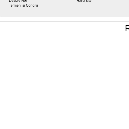
Despre Noi
Hartă site
Termeni si Conditii
R