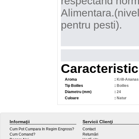
respectand norm
Alimentara.(nivelu
pentru pesti).
Caracteristic
Aroma
:
Krill-Ananas
Tip Boilies
:
Boilies
Diametru (mm)
:
24
Culoare
:
Natur
Informaţii
Servicii Clienţi
Cum Pot Cumpara In Regim Engross?
Contact
Cum Comand?
Returnări