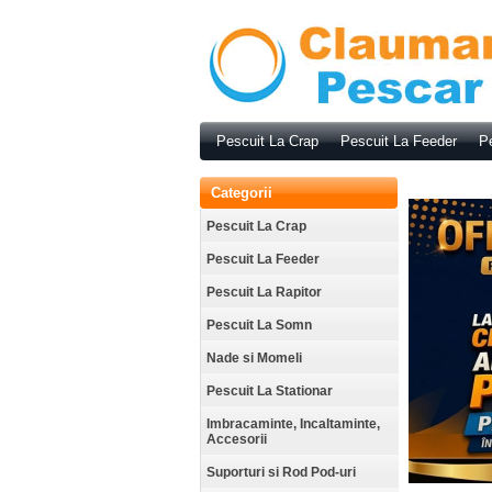
Pescuit La Crap
Pescuit La Feeder
Pe
Categorii
Pescuit La Crap
Pescuit La Feeder
Pescuit La Rapitor
Pescuit La Somn
Nade si Momeli
Pescuit La Stationar
Imbracaminte, Incaltaminte,
Accesorii
Suporturi si Rod Pod-uri