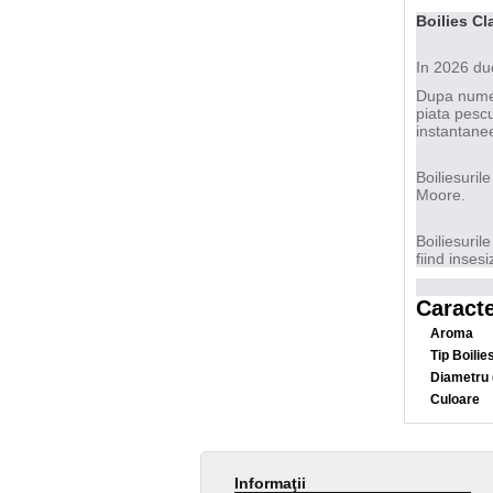
Boilies C
In 2026 duc
Dupa numero
piata pescu
instantanee
Boiliesuril
Moore.
Boiliesuril
fiind insesi
Caracte
Aroma
Tip Boilie
Diametru
Culoare
Informaţii