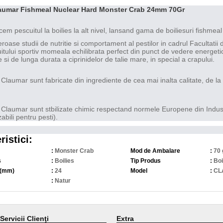
laumar Fishmeal Nuclear Hard Monster Crab 24mm 70Gr
em pescuitul la boilies la alt nivel, lansand gama de boiliesuri fishme
ase studii de nutritie si comportament al pestilor in cadrul Facultatii 
itului sportiv momeala echilibrata perfect din punct de vedere energetic 
 si de lunga durata a ciprinidelor de talie mare, in special a crapului.
e Claumar sunt fabricate din ingrediente de cea mai inalta calitate, de la
e Claumar sunt stbilizate chimic respectand normele Europene din Industri
zabili pentru pesti).
ristici:
:
Monster Crab
Mod de Ambalare
:
70 
s
:
Boilies
Tip Produs
:
Boi
 (mm)
:
24
Model
:
CL
:
Natur
Servicii Clienţi
Extra