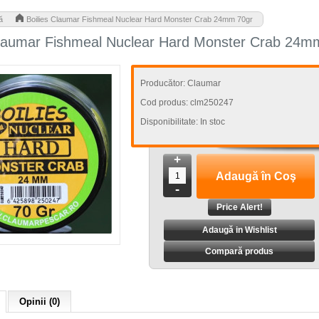
>
ă
Boilies Claumar Fishmeal Nuclear Hard Monster Crab 24mm 70gr
Claumar Fishmeal Nuclear Hard Monster Crab 24m
Producător:
Claumar
Cod produs:
clm250247
Disponibilitate:
In stoc
+
-
Adaugă in Wishlist
Compară produs
Opinii (0)