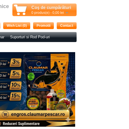
nice
Coş de cumpărături
0 produs(e) - 0,00 lei
Wish List (0)
Promotii
Contact
nar
Suporturi si Rod Pod-uri