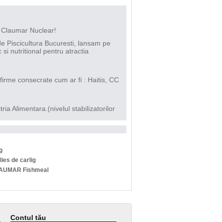
al Claumar Nuclear!
de Piscicultura Bucuresti, lansam pe
si nutritional pentru atractia
 firme consecrate cum ar fi : Haitis, CC
a Alimentara.(nivelul stabilizatorilor
g
lies de carlig
AUMAR Fishmeal
Contul tău