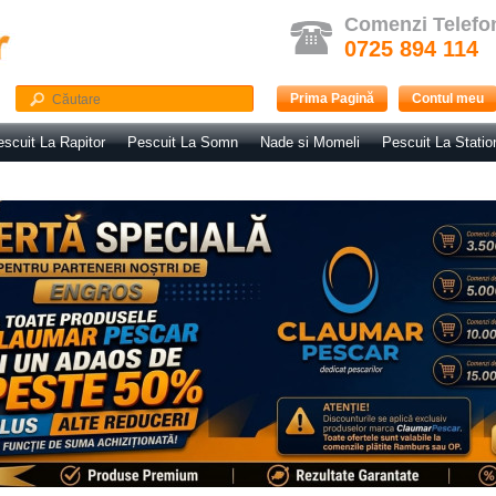
Comenzi Telefo
0725 894 114
Prima Pagină
Contul meu
scuit La Rapitor
Pescuit La Somn
Nade si Momeli
Pescuit La Statio