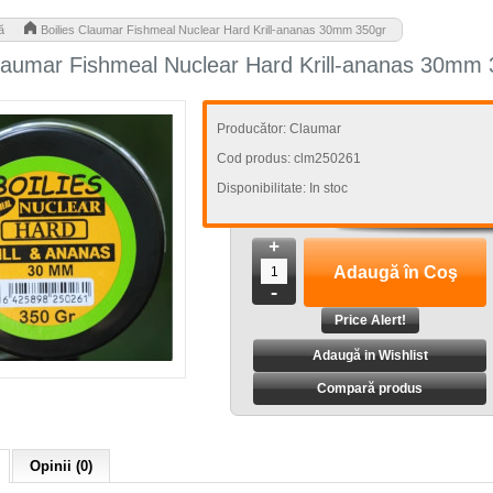
>
ă
Boilies Claumar Fishmeal Nuclear Hard Krill-ananas 30mm 350gr
Claumar Fishmeal Nuclear Hard Krill-ananas 30mm 
Producător:
Claumar
Cod produs:
clm250261
Disponibilitate:
In stoc
+
-
Adaugă in Wishlist
Compară produs
Opinii (0)