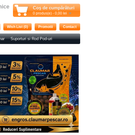
nice
Coş de cumpărături
0 produs(e) - 0,00 lei
Wish List (0)
Promotii
Contact
nar
Suporturi si Rod Pod-uri