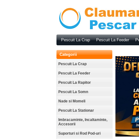
Pescuit La Crap
Pescuit La Feeder
Pe
Categorii
Pescuit La Crap
Pescuit La Feeder
Pescuit La Rapitor
Pescuit La Somn
Nade si Momeli
Pescuit La Stationar
Imbracaminte, Incaltaminte,
Accesorii
Suporturi si Rod Pod-uri