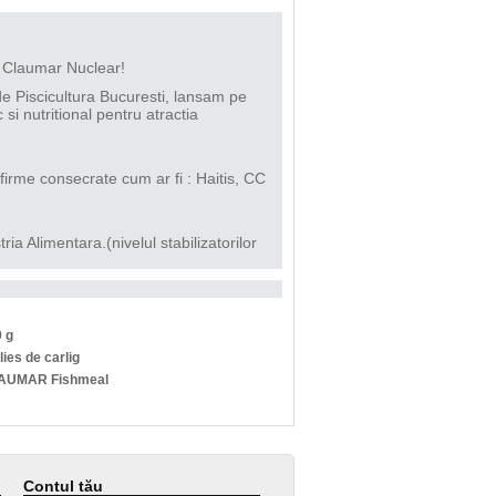
al Claumar Nuclear!
de Piscicultura Bucuresti, lansam pe
si nutritional pentru atractia
 firme consecrate cum ar fi : Haitis, CC
a Alimentara.(nivelul stabilizatorilor
 g
lies de carlig
AUMAR Fishmeal
Contul tău