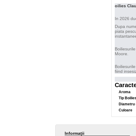
oilies Cl
In 2026 duc
Dupa numero
piata pescu
instantanee
Boiliesuril
Moore.
Boiliesuril
fiind insesi
Caracte
Aroma
Tip Boilie
Diametru
Culoare
Informaţii