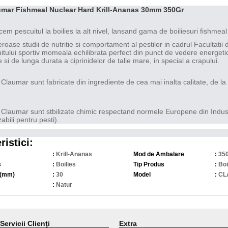
aumar Fishmeal Nuclear Hard Krill-Ananas 30mm 350Gr
em pescuitul la boilies la alt nivel, lansand gama de boiliesuri fishme
ase studii de nutritie si comportament al pestilor in cadrul Facultatii 
itului sportiv momeala echilibrata perfect din punct de vedere energetic 
 si de lunga durata a ciprinidelor de talie mare, in special a crapului.
e Claumar sunt fabricate din ingrediente de cea mai inalta calitate, de la
e Claumar sunt stbilizate chimic respectand normele Europene din Industri
zabili pentru pesti).
ristici:
:
Krill-Ananas
Mod de Ambalare
:
350
s
:
Boilies
Tip Produs
:
Boi
 (mm)
:
30
Model
:
CL
:
Natur
Servicii Clienţi
Extra