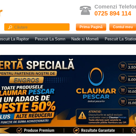
Comenzi Telefo
0725 894 114
Prima Pagină
Contul meu
scuit La Rapitor
Pescuit La Somn
Nade si Momeli
Pescuit La Statio