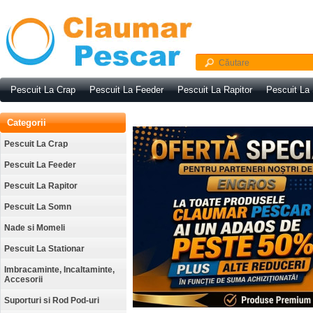
Pescuit La Crap
Pescuit La Feeder
Pescuit La Rapitor
Pescuit La
Categorii
Pescuit La Crap
Pescuit La Feeder
Pescuit La Rapitor
Pescuit La Somn
Nade si Momeli
Pescuit La Stationar
Imbracaminte, Incaltaminte,
Accesorii
Suporturi si Rod Pod-uri