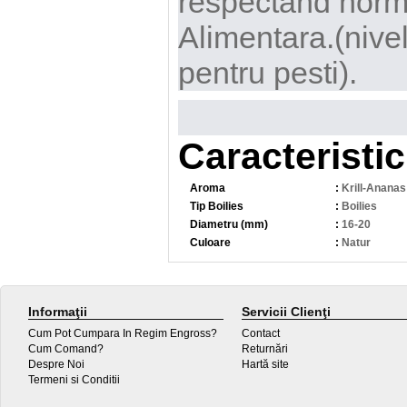
respectand norm
Alimentara.(nivelu
pentru pesti).
Caracteristic
Aroma
:
Krill-Ananas
Tip Boilies
:
Boilies
Diametru (mm)
:
16-20
Culoare
:
Natur
Informaţii
Servicii Clienţi
Cum Pot Cumpara In Regim Engross?
Contact
Cum Comand?
Returnări
Despre Noi
Hartă site
Termeni si Conditii