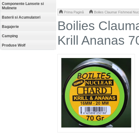
Componente Lansete si
Mulinete
>
Prima Pagină
Boilies Claumar Fishmeal Nuc
Baterii si Acumulatori
Boilies Claum
Bagajerie
Krill Ananas 
Camping
Produse Wolf