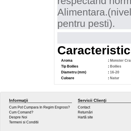
respectand norm
Alimentara.(nivelu
pentru pesti).
Caracteristic
Aroma
:
Monster Cra
Tip Boilies
:
Boilies
Diametru (mm)
:
16-20
Culoare
:
Natur
Informaţii
Servicii Clienţi
Cum Pot Cumpara In Regim Engross?
Contact
Cum Comand?
Returnări
Despre Noi
Hartă site
Termeni si Conditii