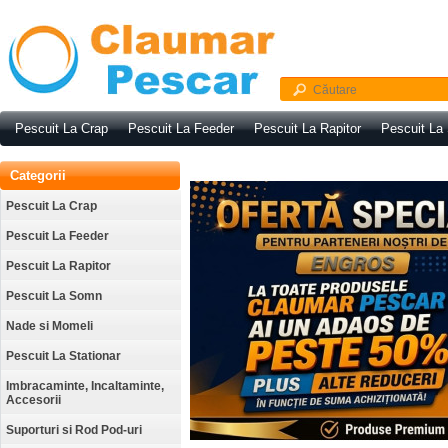
Pescuit La Crap
Pescuit La Feeder
Pescuit La Rapitor
Pescuit La
Categorii
Pescuit La Crap
Pescuit La Feeder
Pescuit La Rapitor
Pescuit La Somn
Nade si Momeli
Pescuit La Stationar
Imbracaminte, Incaltaminte,
Accesorii
Suporturi si Rod Pod-uri