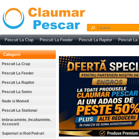
Pescuit La Crap
Pescuit La Feeder
Pescuit La Rapitor
Pescuit La
Categorii
Pescuit La Crap
Pescuit La Feeder
Pescuit La Rapitor
Pescuit La Somn
Nade si Momeli
Pescuit La Stationar
Imbracaminte, Incaltaminte,
Accesorii
Suporturi si Rod Pod-uri