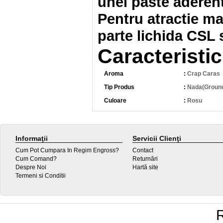
unei paste aderent
Pentru atractie 
parte lichida CSL
Caracteristic
Aroma
:
Crap Caras
Tip Produs
:
Nada(Ground
Culoare
:
Rosu
Informaţii
Servicii Clienţi
Cum Pot Cumpara In Regim Engross?
Contact
Cum Comand?
Returnări
Despre Noi
Hartă site
Termeni si Conditii
R