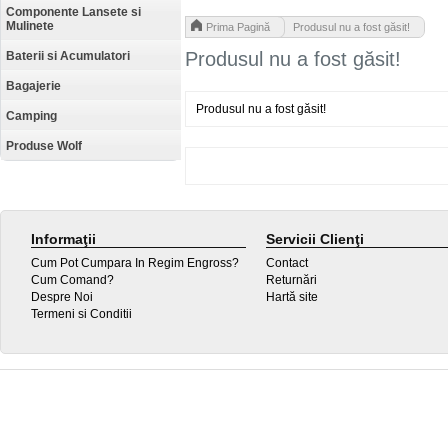
Componente Lansete si
Mulinete
>
Prima Pagină
Produsul nu a fost găsit!
Produsul nu a fost găsit!
Baterii si Acumulatori
Bagajerie
Produsul nu a fost găsit!
Camping
Produse Wolf
Informaţii
Servicii Clienţi
Cum Pot Cumpara In Regim Engross?
Contact
Cum Comand?
Returnări
Despre Noi
Hartă site
Termeni si Conditii