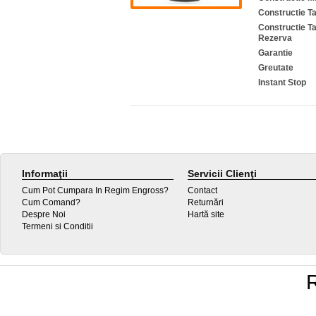
Constructie T
Constructie T
Rezerva
Garantie
Greutate
Instant Stop
Informaţii
Servicii Clienţi
Cum Pot Cumpara In Regim Engross?
Contact
Cum Comand?
Returnări
Despre Noi
Hartă site
Termeni si Conditii
R