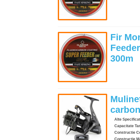
Fir Mo
Feeder
300m
Mulinet
carbon
Alte Specificat
Capacitate T
Constructie C
Constructie M