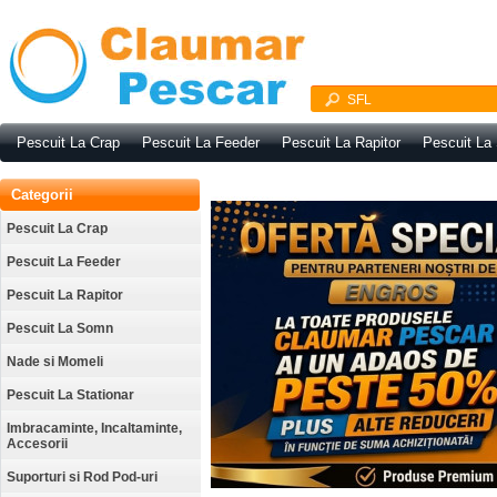
Pescuit La Crap
Pescuit La Feeder
Pescuit La Rapitor
Pescuit La
Categorii
Pescuit La Crap
Pescuit La Feeder
Pescuit La Rapitor
Pescuit La Somn
Nade si Momeli
Pescuit La Stationar
Imbracaminte, Incaltaminte,
Accesorii
Suporturi si Rod Pod-uri