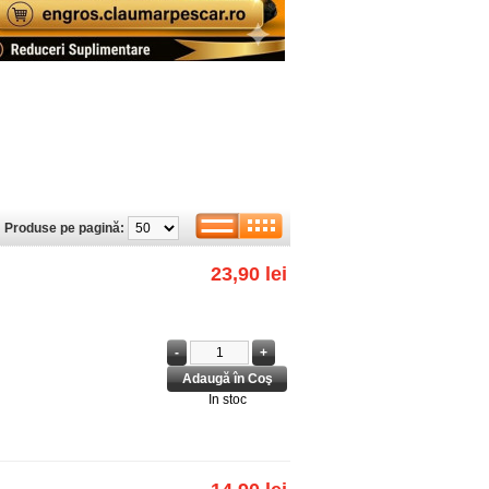
Produse pe pagină:
23,90 lei
In stoc