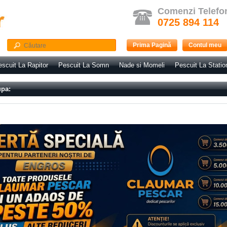
Comenzi Telefo
0725 894 114
Prima Pagină
Contul meu
scuit La Rapitor
Pescuit La Somn
Nade si Momeli
Pescuit La Statio
upa: