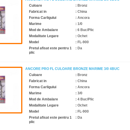
Culoare
:
Bronz
Fabricat in
:
China
Forma Carligului
:
Ancora
Marime
:
1/0
Mod de Ambalare
:
6 Buc/Plic
Modalitate Legare
:
Ochet
Model
:
FL-900
Pretul afisat este pentru 1
:
Da
plic
ANCORE PRO FL CULOARE BRONZE MARIME 3/0 4BUC
Culoare
:
Bronz
Fabricat in
:
China
Forma Carligului
:
Ancora
Marime
:
3/0
Mod de Ambalare
:
4 Buc/Plic
Modalitate Legare
:
Ochet
Model
:
FL-900
Pretul afisat este pentru 1
:
Da
plic