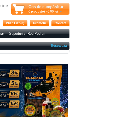
nice
Coş de cumpărături
0 produs(e) - 0,00 lei
Wish List (0)
Promotii
Contact
nar
Suporturi si Rod Pod-uri
Reseteaza