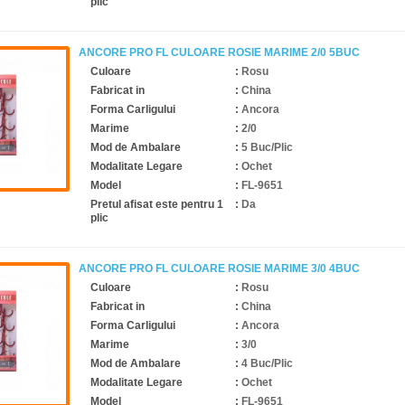
plic
ANCORE PRO FL CULOARE ROSIE MARIME 2/0 5BUC
Culoare
:
Rosu
Fabricat in
:
China
Forma Carligului
:
Ancora
Marime
:
2/0
Mod de Ambalare
:
5 Buc/Plic
Modalitate Legare
:
Ochet
Model
:
FL-9651
Pretul afisat este pentru 1
:
Da
plic
ANCORE PRO FL CULOARE ROSIE MARIME 3/0 4BUC
Culoare
:
Rosu
Fabricat in
:
China
Forma Carligului
:
Ancora
Marime
:
3/0
Mod de Ambalare
:
4 Buc/Plic
Modalitate Legare
:
Ochet
Model
:
FL-9651