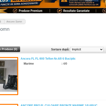
>
ă
Ancore Somn
Somn
 Produse (0)
Sortare după:
Ancora FL FL-900 Teflon Nr.4/0 6 Buc/plic
Marime
:
4/0
ANCORE PRO FL CULOARE BRONZE MARIME 1/0 6BUC