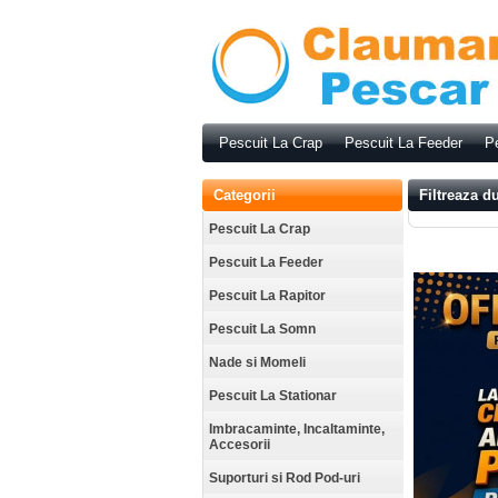
Pescuit La Crap
Pescuit La Feeder
Pe
Categorii
Filtreaza d
Pescuit La Crap
Pescuit La Feeder
Pescuit La Rapitor
Pescuit La Somn
Nade si Momeli
Pescuit La Stationar
Imbracaminte, Incaltaminte,
Accesorii
Suporturi si Rod Pod-uri