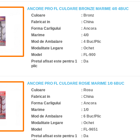
ANCORE PRO FL CULOARE BRONZE MARIME 4/0 4BUC
Culoare
:
Bronz
Fabricat in
:
China
Forma Carligului
:
Ancora
Marime
:
4/0
Mod de Ambalare
:
4 Buc/Plic
Modalitate Legare
:
Ochet
Model
:
FL-900
Pretul afisat este pentru 1
:
Da
plic
ANCORE PRO FL CULOARE ROSIE MARIME 1/0 6BUC
Culoare
:
Rosu
Fabricat in
:
China
Forma Carligului
:
Ancora
Marime
:
1/0
Mod de Ambalare
:
6 Buc/Plic
Modalitate Legare
:
Ochet
Model
:
FL-9651
Pretul afisat este pentru 1
:
Da