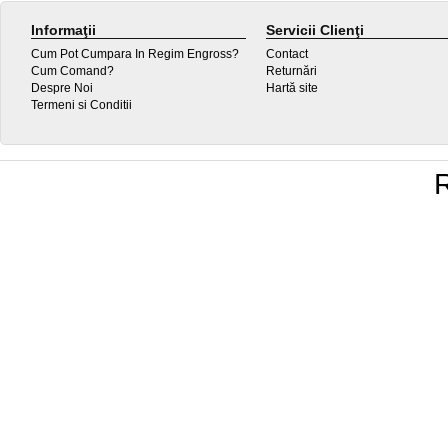
Informaţii
Servicii Clienţi
Cum Pot Cumpara In Regim Engross?
Contact
Cum Comand?
Returnări
Despre Noi
Hartă site
Termeni si Conditii
R