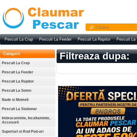
Pescuit La Crap
Pescuit La Feeder
Pescuit La Rapitor
Pescuit La
Filtreaza dupa:
Categorii
Pescuit La Crap
Pescuit La Feeder
Pescuit La Rapitor
Pescuit La Somn
Nade si Momeli
Pescuit La Stationar
Imbracaminte, Incaltaminte,
Accesorii
Suporturi si Rod Pod-uri