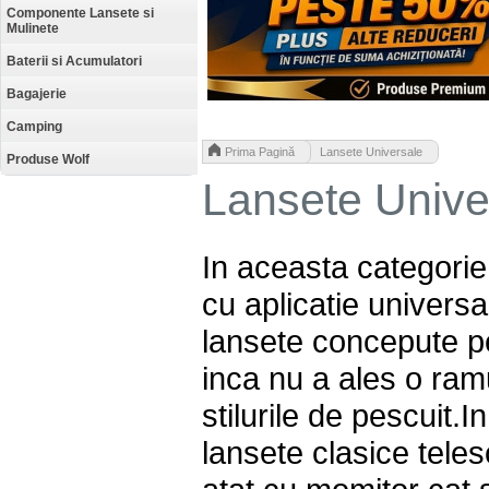
Componente Lansete si
Mulinete
Baterii si Acumulatori
Bagajerie
Camping
>
Prima Pagină
Lansete Universale
Produse Wolf
Lansete Unive
In aceasta categori
cu aplicatie univers
lansete concepute p
inca nu a ales o ram
stilurile de pescuit.I
lansete clasice teles