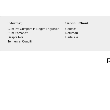
Informaţii
Servicii Clienţi
Cum Pot Cumpara In Regim Engross?
Contact
Cum Comand?
Returnări
Despre Noi
Hartă site
Termeni si Conditii
R