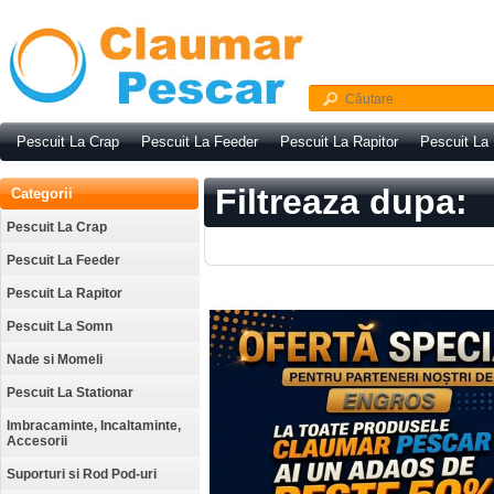
Pescuit La Crap
Pescuit La Feeder
Pescuit La Rapitor
Pescuit La
Filtreaza dupa:
Categorii
Pescuit La Crap
Pescuit La Feeder
Pescuit La Rapitor
Pescuit La Somn
Nade si Momeli
Pescuit La Stationar
Imbracaminte, Incaltaminte,
Accesorii
Suporturi si Rod Pod-uri