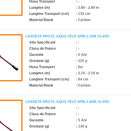
Husa Transport
:
-
Lungime (m)
:
2.60 - 2.69 m
Lungime Transport (cm)
:
135 cm
Material Blank
:
Carbon
LANSETA PRO FL AQUA TELE SPIN 2.10M 15-45G
Alte Specificatii
:
-
Clasa de Putere
:
-
Garantie
:
5 Ani
Greutate (g)
:
125 g
Husa Transport
:
Da
Lungime (m)
:
2.10 - 2.19 m
Lungime Transport (cm)
:
64 cm
Material Blank
:
Carbon
LANSETA PRO FL AQUA TELE SPIN 2.40M 15-45G
Alte Specificatii
:
-
Clasa de Putere
:
-
Garantie
:
5 Ani
Greutate (g)
:
130 g