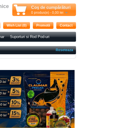
nice
Coş de cumpărături
0 produs(e) - 0,00 lei
Wish List (0)
Promotii
Contact
nar
Suporturi si Rod Pod-uri
Reseteaza