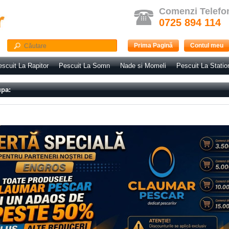
Comenzi Telefo
0725 894 114
Prima Pagină
Contul meu
scuit La Rapitor
Pescuit La Somn
Nade si Momeli
Pescuit La Statio
upa: