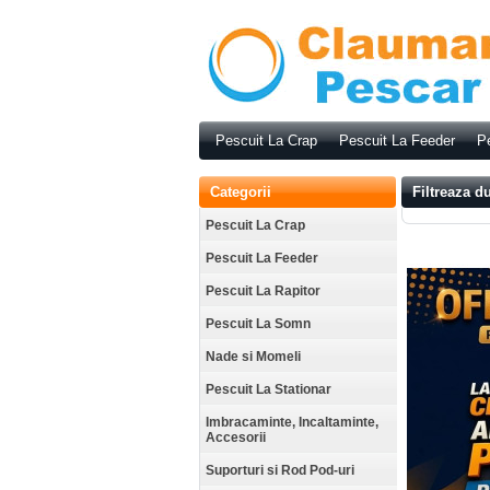
Pescuit La Crap
Pescuit La Feeder
Pe
Categorii
Filtreaza d
Pescuit La Crap
Pescuit La Feeder
Pescuit La Rapitor
Pescuit La Somn
Nade si Momeli
Pescuit La Stationar
Imbracaminte, Incaltaminte,
Accesorii
Suporturi si Rod Pod-uri