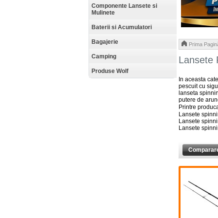
Componente Lansete si
Mulinete
Baterii si Acumulatori
Bagajerie
Prima Pagin
Camping
Lansete 
Produse Wolf
In aceasta cate
pescuit cu sigu
lanseta spinni
putere de arunc
Printre produca
Lansete spinnin
Lansete spinni
Lansete spinnin
Comparare