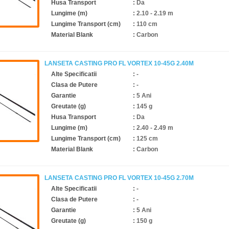
Husa Transport
:
Da
Lungime (m)
:
2.10 - 2.19 m
Lungime Transport (cm)
:
110 cm
Material Blank
:
Carbon
LANSETA CASTING PRO FL VORTEX 10-45G 2.40M
Alte Specificatii
:
-
Clasa de Putere
:
-
Garantie
:
5 Ani
Greutate (g)
:
145 g
Husa Transport
:
Da
Lungime (m)
:
2.40 - 2.49 m
Lungime Transport (cm)
:
125 cm
Material Blank
:
Carbon
LANSETA CASTING PRO FL VORTEX 10-45G 2.70M
Alte Specificatii
:
-
Clasa de Putere
:
-
Garantie
:
5 Ani
Greutate (g)
:
150 g