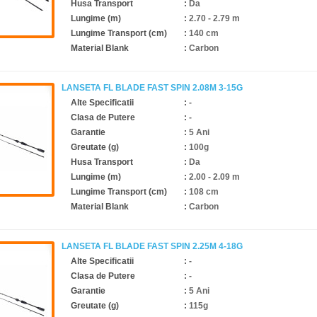
Husa Transport
:
Da
Lungime (m)
:
2.70 - 2.79 m
Lungime Transport (cm)
:
140 cm
Material Blank
:
Carbon
LANSETA FL BLADE FAST SPIN 2.08M 3-15G
Alte Specificatii
:
-
Clasa de Putere
:
-
Garantie
:
5 Ani
Greutate (g)
:
100g
Husa Transport
:
Da
Lungime (m)
:
2.00 - 2.09 m
Lungime Transport (cm)
:
108 cm
Material Blank
:
Carbon
LANSETA FL BLADE FAST SPIN 2.25M 4-18G
Alte Specificatii
:
-
Clasa de Putere
:
-
Garantie
:
5 Ani
Greutate (g)
:
115g