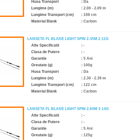
Husa Transport
:
Da
Lungime (m)
:
2.00 - 2.09 m
Lungime Transport (cm)
:
108 cm
Material Blank
:
Carbon
LANSETA FL BLADE LIGHT SPIN 2.35M 2-11G
Alte Specificatii
:
-
Clasa de Putere
:
-
Garantie
:
5 Ani
Greutate (g)
:
100g
Husa Transport
:
Da
Lungime (m)
:
2.30 - 2.39 m
Lungime Transport (cm)
:
122 cm
Material Blank
:
Carbon
LANSETA FL BLADE LIGHT SPIN 2.60M 3-14G
Alte Specificatii
:
-
Clasa de Putere
:
-
Garantie
:
5 Ani
Greutate (g)
:
125g