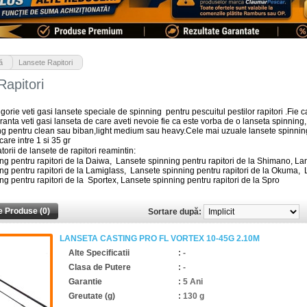
>
ă
Lansete Rapitori
Rapitori
gorie veti gasi lansete speciale de spinning pentru pescuitul pestilor rapitori .Fie c
ranta veti gasi lanseta de care aveti nevoie fie ca este vorba de o lanseta spinning
ng pentru clean sau biban,light medium sau heavy.Cele mai uzuale lansete spinning d
are intre 1 si 35 gr
torii de lansete de rapitori reamintin:
g pentru rapitori de la Daiwa, Lansete spinning pentru rapitori de la Shimano, Lan
ng pentru rapitori de la Lamiglass, Lansete spinning pentru rapitori de la Okuma, L
g pentru rapitori de la Sportex, Lansete spinning pentru rapitori de la Spro
 Produse (0)
Sortare după:
LANSETA CASTING PRO FL VORTEX 10-45G 2.10M
Alte Specificatii
:
-
Clasa de Putere
:
-
Garantie
:
5 Ani
Greutate (g)
:
130 g