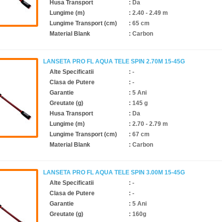
Husa Transport
:
Da
Lungime (m)
:
2.40 - 2.49 m
Lungime Transport (cm)
:
65 cm
Material Blank
:
Carbon
LANSETA PRO FL AQUA TELE SPIN 2.70M 15-45G
Alte Specificatii
:
-
Clasa de Putere
:
-
Garantie
:
5 Ani
Greutate (g)
:
145 g
Husa Transport
:
Da
Lungime (m)
:
2.70 - 2.79 m
Lungime Transport (cm)
:
67 cm
Material Blank
:
Carbon
LANSETA PRO FL AQUA TELE SPIN 3.00M 15-45G
Alte Specificatii
:
-
Clasa de Putere
:
-
Garantie
:
5 Ani
Greutate (g)
:
160g