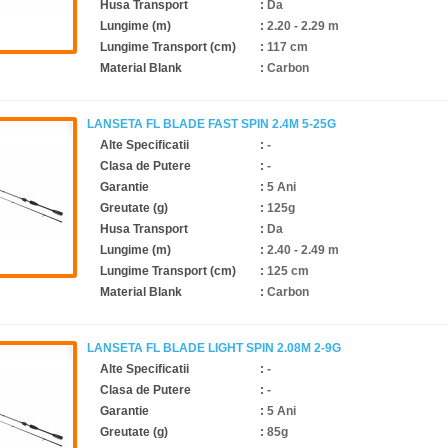
Husa Transport
:
Da
Lungime (m)
:
2.20 - 2.29 m
Lungime Transport (cm)
:
117 cm
Material Blank
:
Carbon
LANSETA FL BLADE FAST SPIN 2.4M 5-25G
Alte Specificatii
:
-
Clasa de Putere
:
-
Garantie
:
5 Ani
Greutate (g)
:
125g
Husa Transport
:
Da
Lungime (m)
:
2.40 - 2.49 m
Lungime Transport (cm)
:
125 cm
Material Blank
:
Carbon
LANSETA FL BLADE LIGHT SPIN 2.08M 2-9G
Alte Specificatii
:
-
Clasa de Putere
:
-
Garantie
:
5 Ani
Greutate (g)
:
85g