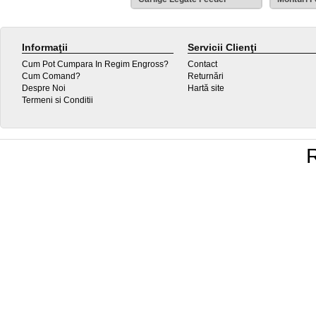
Informaţii
Servicii Clienţi
Cum Pot Cumpara In Regim Engross?
Contact
Cum Comand?
Returnări
Despre Noi
Hartă site
Termeni si Conditii
R