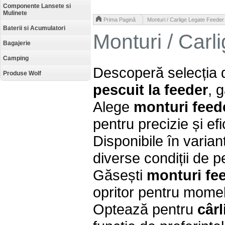
Componente Lansete si
Mulinete
>
Prima Pagină
Monturi / Carlige Legate Feeder
Baterii si Acumulatori
Monturi / Carl
Bagajerie
Camping
Descoperă selecția
Produse Wolf
pescuit la feeder
, 
Alege
monturi feed
pentru precizie și efi
Disponibile în varia
diverse condiții de p
Găsești
monturi fe
opritor pentru momeli
Optează pentru
câr