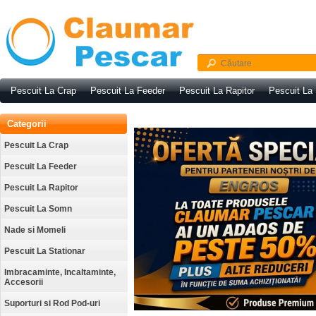
Pescuit La Crap
Pescuit La Feeder
Pescuit La Rapitor
Pescuit La
Categorii
Pescuit La Crap
Pescuit La Feeder
Pescuit La Rapitor
Pescuit La Somn
Nade si Momeli
Pescuit La Stationar
Imbracaminte, Incaltaminte,
Accesorii
Suporturi si Rod Pod-uri