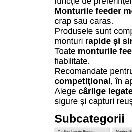
funcție de preferințel
Monturile feeder 
crap sau caras.
Produsele sunt compa
monturi
rapide și s
Toate
monturile fee
fiabilitate.
Recomandate pentr
competițional
, în a
Alege
cârlige legat
sigure și capturi reuș
Subcategorii
Carlige Legate Feeder
Monturi 