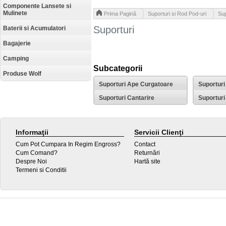
Componente Lansete si
Mulinete
>
>
Prima Pagină
Suporturi si Rod Pod-uri
Sup
Suporturi
Baterii si Acumulatori
Bagajerie
Camping
Subcategorii
Produse Wolf
Suporturi Ape Curgatoare
Suporturi
Suporturi Cantarire
Suporturi
Informaţii
Servicii Clienţi
Cum Pot Cumpara In Regim Engross?
Contact
Cum Comand?
Returnări
Despre Noi
Hartă site
Termeni si Conditii