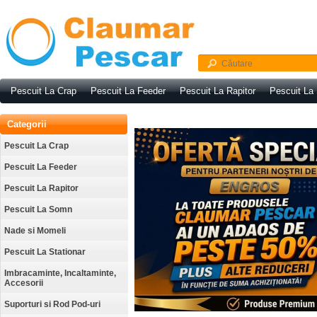
Pescuit La Crap
Pescuit La Feeder
Pescuit La Rapitor
Pescuit La
Categorii
Pescuit La Crap
Pescuit La Feeder
Pescuit La Rapitor
Pescuit La Somn
Nade si Momeli
Pescuit La Stationar
Imbracaminte, Incaltaminte,
Accesorii
Suporturi si Rod Pod-uri