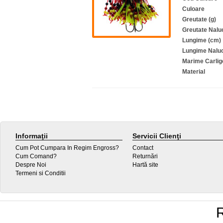
Culoare
Greutate (g)
Greutate Naluc
Lungime (cm)
Lungime Naluc
Marime Carlig
Material
Informaţii
Servicii Clienţi
Cum Pot Cumpara In Regim Engross?
Contact
Cum Comand?
Returnări
Despre Noi
Hartă site
Termeni si Conditii
R