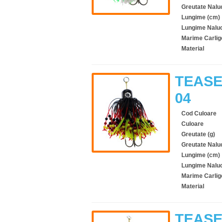
Greutate Naluc
Lungime (cm)
Lungime Naluc
Marime Carlig
Material
TEASE
04
Cod Culoare
Culoare
Greutate (g)
Greutate Naluc
Lungime (cm)
Lungime Naluc
Marime Carlig
Material
TEASE