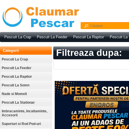
Pescuit La Crap
Pescuit La Feeder
Pescuit La Rapitor
Pescuit La
Filtreaza dupa:
Categorii
Pescuit La Crap
Pescuit La Feeder
Pescuit La Rapitor
Pescuit La Somn
Nade si Momeli
Pescuit La Stationar
Imbracaminte, Incaltaminte,
Accesorii
Suporturi si Rod Pod-uri