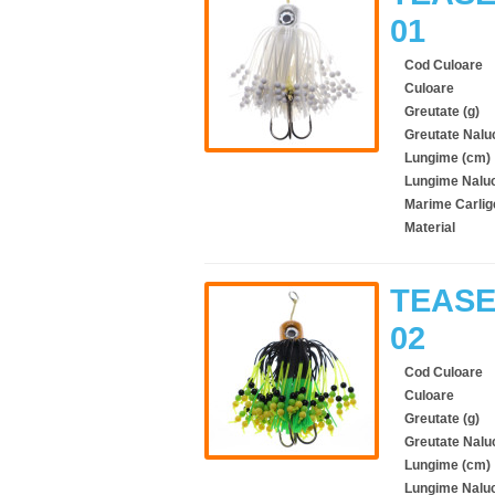
01
Cod Culoare
Culoare
Greutate (g)
Greutate Naluc
Lungime (cm)
Lungime Naluc
Marime Carlig
Material
TEASE
02
Cod Culoare
Culoare
Greutate (g)
Greutate Naluc
Lungime (cm)
Lungime Naluc