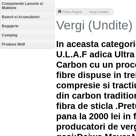
Componente Lansete si
Mulinete
>
Prima Pagină
Vergi (Undite)
Baterii si Acumulatori
Vergi (Undite)
Bagajerie
Camping
In aceasta categorie
Produse Wolf
U.L.A.F adica Ultra
Carbon cu un proce
fibre dispuse in trei
compresie si tract
din carbon tradition
fibra de sticla .
Pret
pana la 2000 lei in
producatori de verg