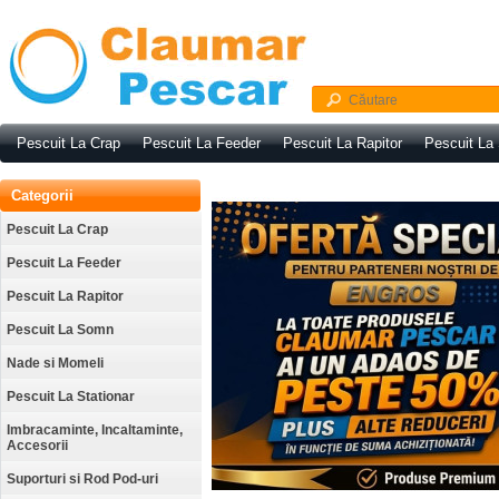
Pescuit La Crap
Pescuit La Feeder
Pescuit La Rapitor
Pescuit La
Categorii
Pescuit La Crap
Pescuit La Feeder
Pescuit La Rapitor
Pescuit La Somn
Nade si Momeli
Pescuit La Stationar
Imbracaminte, Incaltaminte,
Accesorii
Suporturi si Rod Pod-uri