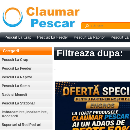
Pescuit La Crap
Pescuit La Feeder
Pescuit La Rapitor
Pescuit La
Filtreaza dupa:
Categorii
Pescuit La Crap
Pescuit La Feeder
Pescuit La Rapitor
Pescuit La Somn
Nade si Momeli
Pescuit La Stationar
Imbracaminte, Incaltaminte,
Accesorii
Suporturi si Rod Pod-uri