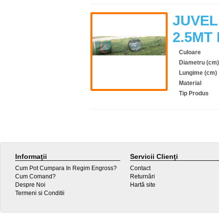
JUVEL
2.5MT
Culoare
Diametru (cm)
Lungime (cm)
Material
Tip Produs
Informaţii
Servicii Clienţi
Cum Pot Cumpara In Regim Engross?
Contact
Cum Comand?
Returnări
Despre Noi
Hartă site
Termeni si Conditii