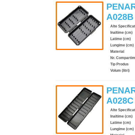
PENAR
A028B
Alte Specificat
Inaltime (cm)
Latime (cm)
Lungime (cm)
Material
Nr. Comparti
Tip Produs
Volum (litri)
PENAR
A028C
Alte Specificat
Inaltime (cm)
Latime (cm)
Lungime (cm)