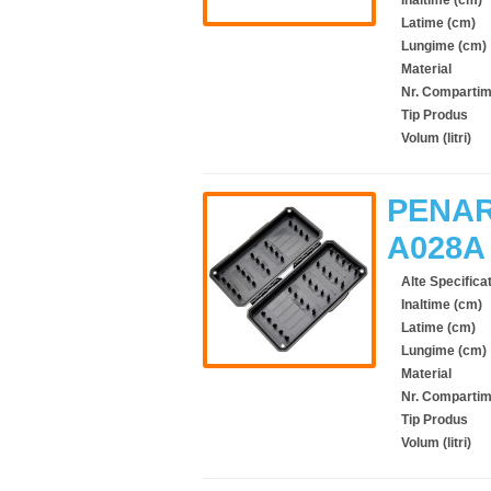
Inaltime (cm)
Latime (cm)
Lungime (cm)
Material
Nr. Comparti
Tip Produs
Volum (litri)
PENAR
A028A
Alte Specificat
Inaltime (cm)
Latime (cm)
Lungime (cm)
Material
Nr. Comparti
Tip Produs
Volum (litri)