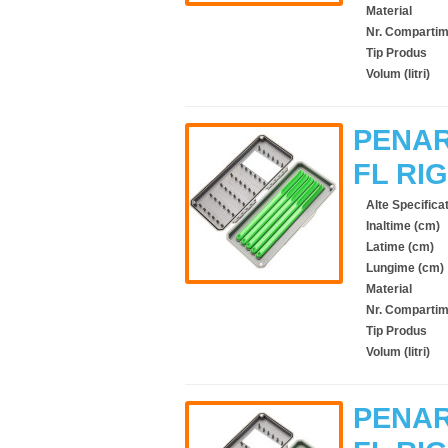
Material
Nr. Comparti
Tip Produs
Volum (litri)
PENAR
FL RI
Alte Specificat
Inaltime (cm)
Latime (cm)
Lungime (cm)
Material
Nr. Comparti
Tip Produs
Volum (litri)
PENAR