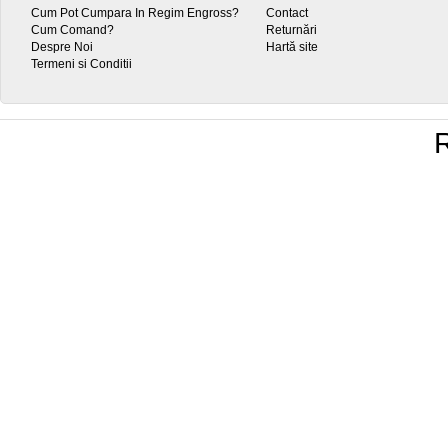
Cum Pot Cumpara In Regim Engross?
Contact
Cum Comand?
Returnări
Despre Noi
Hartă site
Termeni si Conditii
R