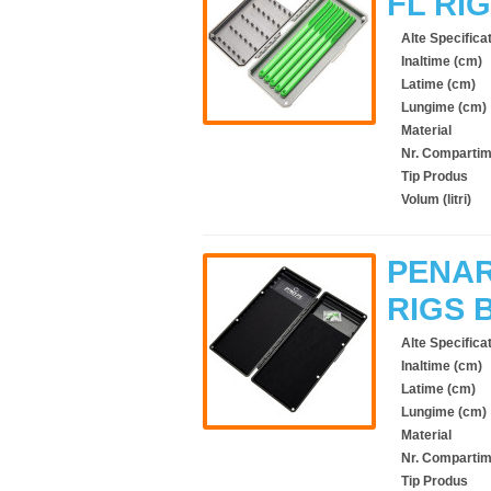
FL RI
Alte Specificat
Inaltime (cm)
Latime (cm)
Lungime (cm)
Material
Nr. Comparti
Tip Produs
Volum (litri)
PENAR
RIGS 
Alte Specificat
Inaltime (cm)
Latime (cm)
Lungime (cm)
Material
Nr. Comparti
Tip Produs