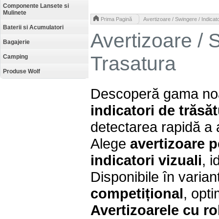
Componente Lansete si
Mulinete
>
Prima Pagină
Avertizoare / Swingere / Indicat
Baterii si Acumulatori
Avertizoare / S
Bagajerie
Trasatura
Camping
Produse Wolf
Descoperă gama no
indicatori de trăsă
detectarea rapidă a a
Alege
avertizoare p
indicatori vizuali
, 
Disponibile în varia
competițional
, opt
Avertizoarele cu rol