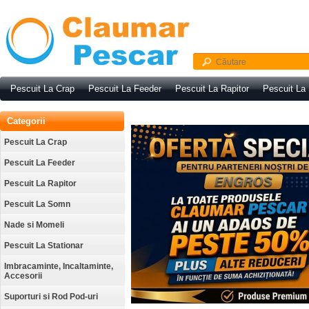
Pescuit La Crap
Pescuit La Feeder
Pescuit La Rapitor
Pescuit La
Categorii
Pescuit La Crap
Pescuit La Feeder
Pescuit La Rapitor
Pescuit La Somn
Nade si Momeli
Pescuit La Stationar
Imbracaminte, Incaltaminte,
Accesorii
Suporturi si Rod Pod-uri