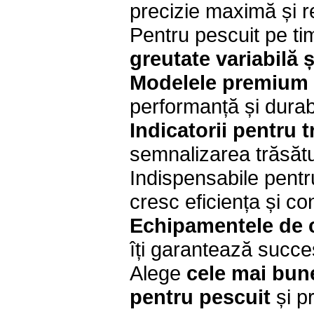
precizie maximă și r
Pentru pescuit pe 
greutate variabilă 
Modelele premium 
performanță și durabi
Indicatorii pentru tr
semnalizarea trăsătur
Indispensabile pent
cresc eficiența și con
Echipamentele de ca
îți garantează succes
Alege
cele mai bune
pentru pescuit
și pr