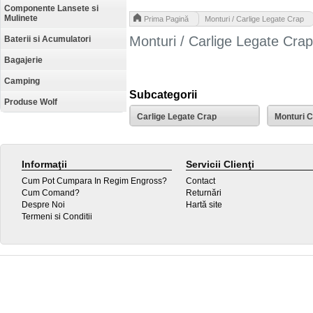
Componente Lansete si
Mulinete
>
Prima Pagină
Monturi / Carlige Legate Crap
Monturi / Carlige Legate Crap
Baterii si Acumulatori
Bagajerie
Camping
Subcategorii
Produse Wolf
Carlige Legate Crap
Monturi 
Informaţii
Servicii Clienţi
Cum Pot Cumpara In Regim Engross?
Contact
Cum Comand?
Returnări
Despre Noi
Hartă site
Termeni si Conditii