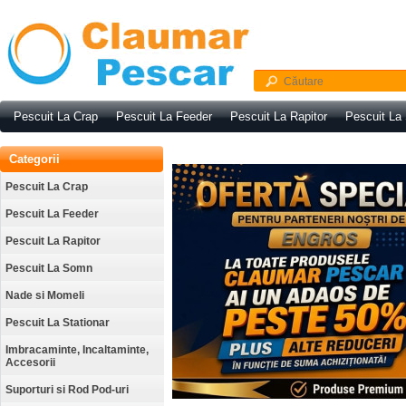
Pescuit La Crap
Pescuit La Feeder
Pescuit La Rapitor
Pescuit La
Categorii
Pescuit La Crap
Pescuit La Feeder
Pescuit La Rapitor
Pescuit La Somn
Nade si Momeli
Pescuit La Stationar
Imbracaminte, Incaltaminte,
Accesorii
Suporturi si Rod Pod-uri