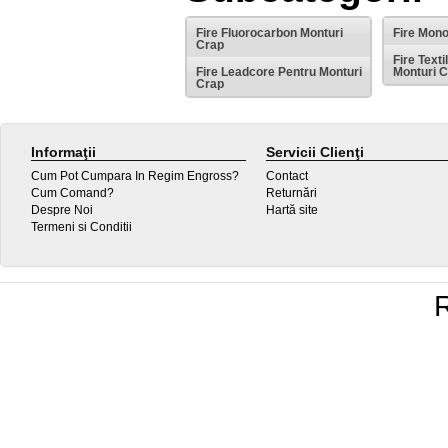
Fire Fluorocarbon Monturi
Fire Mono
Crap
Fire Text
Fire Leadcore Pentru Monturi
Monturi 
Crap
Informaţii
Servicii Clienţi
Cum Pot Cumpara In Regim Engross?
Contact
Cum Comand?
Returnări
Despre Noi
Hartă site
Termeni si Conditii
R