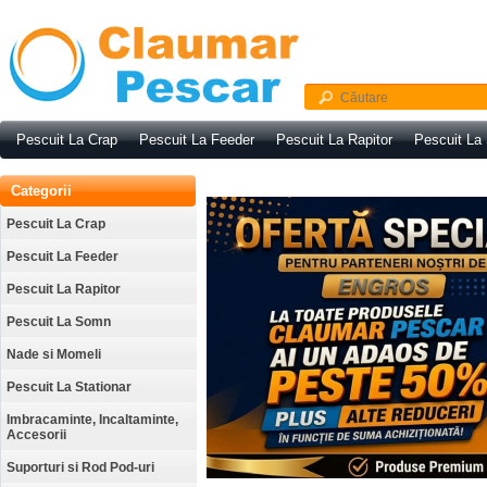
Pescuit La Crap
Pescuit La Feeder
Pescuit La Rapitor
Pescuit La
Categorii
Pescuit La Crap
Pescuit La Feeder
Pescuit La Rapitor
Pescuit La Somn
Nade si Momeli
Pescuit La Stationar
Imbracaminte, Incaltaminte,
Accesorii
Suporturi si Rod Pod-uri