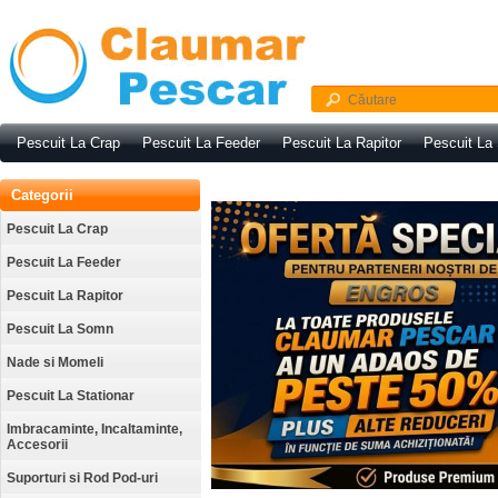
Pescuit La Crap
Pescuit La Feeder
Pescuit La Rapitor
Pescuit La
Categorii
Pescuit La Crap
Pescuit La Feeder
Pescuit La Rapitor
Pescuit La Somn
Nade si Momeli
Pescuit La Stationar
Imbracaminte, Incaltaminte,
Accesorii
Suporturi si Rod Pod-uri