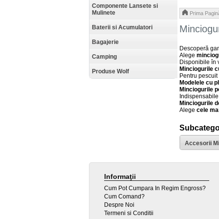
Componente Lansete si
Mulinete
Prima Pagin
Minciogu
Baterii si Acumulatori
Bagajerie
Descoperă ga
Alege
minciog
Camping
Disponibile în
Minciogurile c
Produse Wolf
Pentru pescuit
Modelele cu pl
Minciogurile p
Indispensabile
Minciogurile d
Alege
cele ma
Subcategor
Accesorii M
Informaţii
Cum Pot Cumpara In Regim Engross?
Cum Comand?
Despre Noi
Termeni si Conditii