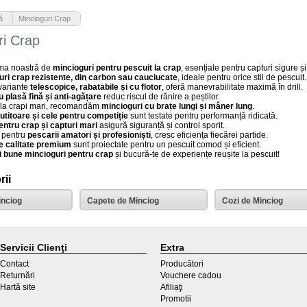
>
ă
Mincioguri Crap
ri Crap
ma noastră de
mincioguri pentru pescuit la crap
, esențiale pentru capturi sigure și
uri crap rezistente, din carbon sau cauciucate
, ideale pentru orice stil de pescuit.
 variante
telescopice, rabatabile și cu flotor
, oferă manevrabilitate maximă în drill.
u plasă fină și anti-agățare
reduc riscul de rănire a peștilor.
 la crapi mari, recomandăm
mincioguri cu brațe lungi și mâner lung
.
utitoare și cele pentru competiție
sunt testate pentru performanță ridicată.
entru crap și capturi mari
asigură siguranță și control sporit.
 pentru
pescarii amatori și profesioniști
, cresc eficiența fiecărei partide.
e calitate premium
sunt proiectate pentru un pescuit comod și eficient.
i bune mincioguri pentru crap
și bucură-te de experiențe reușite la pescuit!
ii
inciog
Capete de Minciog
Cozi de Minciog
Servicii Clienţi
Extra
Contact
Producători
Returnări
Vouchere cadou
Hartă site
Afiliaţi
Promotii