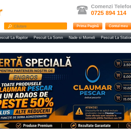
Comenzi Telefo
0725 894 114
Prima Pagină
Contul meu
scuit La Rapitor
Pescuit La Somn
Nade si Momeli
Pescuit La Statio