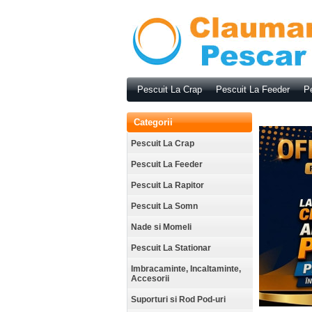
Pescuit La Crap
Pescuit La Feeder
Pe
Categorii
Pescuit La Crap
Pescuit La Feeder
Pescuit La Rapitor
Pescuit La Somn
Nade si Momeli
Pescuit La Stationar
Imbracaminte, Incaltaminte,
Accesorii
Suporturi si Rod Pod-uri