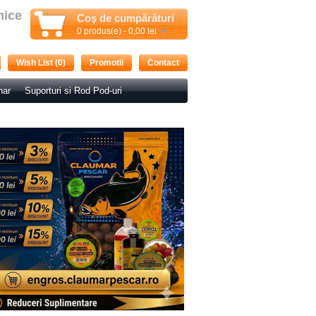
nice
Coş de cumpărături
0 produs(e) - 0,00 lei
Wish List (0)
Promotii
Contact
nar
Suporturi si Rod Pod-uri