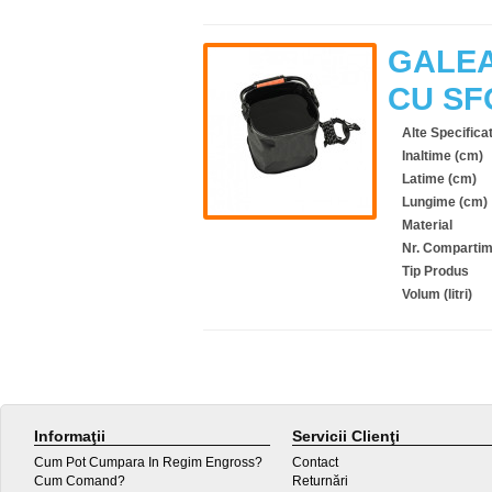
GALEA
CU S
Alte Specificat
Inaltime (cm)
Latime (cm)
Lungime (cm)
Material
Nr. Comparti
Tip Produs
Volum (litri)
Informaţii
Servicii Clienţi
Cum Pot Cumpara In Regim Engross?
Contact
Cum Comand?
Returnări