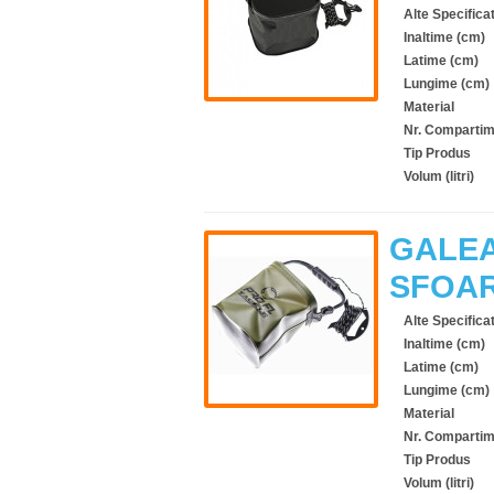
Alte Specificat
Inaltime (cm)
Latime (cm)
Lungime (cm)
Material
Nr. Comparti
Tip Produs
Volum (litri)
GALEA
SFOA
Alte Specificat
Inaltime (cm)
Latime (cm)
Lungime (cm)
Material
Nr. Comparti
Tip Produs
Volum (litri)