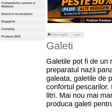
Componente Lansete si
Mulinete
Baterii si Acumulatori
Bagajerie
Camping
>
Prima Pagină
Galeti
Produse Wolf
Galeti
Galetile pot fi de un 
preparatul nazii pan
galeata, galetile de
confortul pescarilor. 
litri. Mai nou mai mar
produca galeti pentru