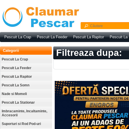
Pescuit La Crap
Pescuit La Feeder
Pescuit La Rapitor
Pescuit La
Filtreaza dupa:
Categorii
Pescuit La Crap
Pescuit La Feeder
Pescuit La Rapitor
Pescuit La Somn
Nade si Momeli
Pescuit La Stationar
Imbracaminte, Incaltaminte,
Accesorii
Suporturi si Rod Pod-uri