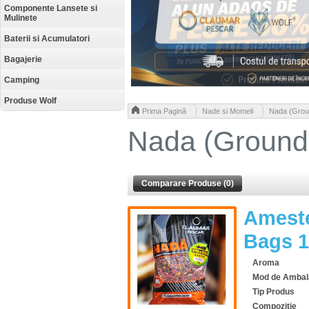
Componente Lansete si
Mulinete
Baterii si Acumulatori
Bagajerie
Camping
Produse Wolf
>
>
Prima Pagină
Nade si Momeli
Nada (Grou
Nada (Groundb
Comparare Produse (0)
Ameste
Bags 1
Aroma
Mod de Ambal
Tip Produs
Compozitie