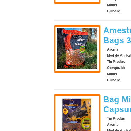
Model
Culoare
Ameste
Bags 3
Aroma
Mod de Ambal
Tip Produs
Compozitie
Model
Culoare
Bag Mi
Capsun
Tip Produs
Aroma
Mod de Ambal