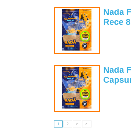
Nada F
Rece 8
Nada F
Capsun
1
2
>
>|