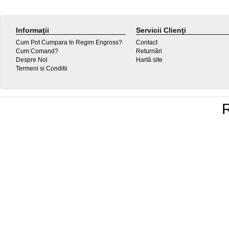
Informaţii
Servicii Clienţi
Cum Pot Cumpara In Regim Engross?
Contact
Cum Comand?
Returnări
Despre Noi
Hartă site
Termeni si Conditii
R